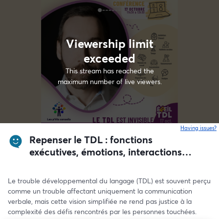
Viewership limit
exceeded
This stream has reached the
maximum number of live viewers.
Having issues?
o
Repenser le TDL : fonctions
exécutives, émotions, interactions
sociales... Et si ce n’était pas juste un
trouble du langage ?
Le trouble développemental du langage (TDL) est souvent perçu 
comme un trouble affectant uniquement la communication 
verbale, mais cette vision simplifiée ne rend pas justice à la 
complexité des défis rencontrés par les personnes touchées. 