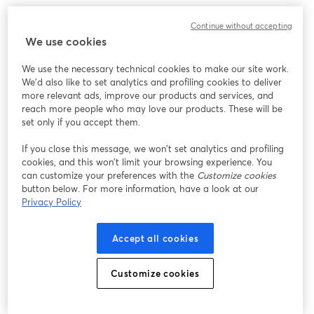
Cette atelier-conférence a pour objectif d’élargir votre 
Continue without accepting
compréhension du TDL en explorant les dimensions cognitives, 
We use cookies
sociales et émotionnelles qui façonnent le quotidien de ces 
personnes. Il est fondamental de reconnaître que les difficultés 
We use the necessary technical cookies to make our site work.
de communication liées au TDL vont bien au-delà de la 
We'd also like to set analytics and profiling cookies to deliver
production et de la compréhension des mots. En effet, les 
more relevant ads, improve our products and services, and
fonctions cognitives, notamment les fonctions exécutives, sont 
reach more people who may love our products. These will be
également touchées chez les personnes ayant un TDL, et ces 
set only if you accept them.
fonctions jouent un rôle clé non seulement dans l’apprentissage, 
If you close this message, we won’t set analytics and profiling
mais aussi dans la gestion et la régulation des émotions, ainsi 
cookies, and this won’t limit your browsing experience. You
que dans les compétences de socialisation. Par exemple, lorsque 
can customize your preferences with the
Customize cookies
ces fonctions sont perturbées, les individus peinent à organiser 
button below. For more information, have a look at our
leurs idées, à adapter leur comportement aux différentes 
Privacy Policy
situations et à gérer leurs émotions de manière appropriée, ce 
qui complique davantage leurs interactions avec autrui. 
Accept all cookies
Cette conférence propose ainsi une approche globale pour 
comprendre le TDL dans toute sa complexité, en insistant sur 
Customize cookies
l'importance d’intégrer les dimensions cognitives, sociales et 
émotionnelles dans l’évaluation et l’intervention.