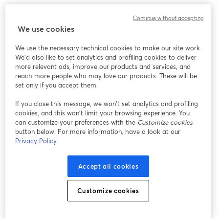
Questo appuntamento fa parte di “Sguardi sostenibili“ un ciclo di 
Continue without accepting
incontri organizzati da ITAS Mutua;  dialoghi su come il terzo 
We use cookies
settore, le imprese e le comunità costruiscono un futuro 
sostenibile.
We use the necessary technical cookies to make our site work.
We'd also like to set analytics and profiling cookies to deliver
Dopo questo momento online di presentazione e inquadramento 
more relevant ads, improve our products and services, and
dell'argomento, l'appuntamento è in presenza il 20 Ottobre alle 
reach more people who may love our products. These will be
14:30 a Trento: Viale Adriano Olivetti, 27, (Le Albere). 
set only if you accept them.
Iscriviti per partecipare: 
If you close this message, we won’t set analytics and profiling
https://www.attiviamoenergiepositive.it/event/sguardi-sostenibili-
cookies, and this won’t limit your browsing experience. You
comunicare-la-sostenibilita-con-rossella-sobrero/
can customize your preferences with the
Customize cookies
button below. For more information, have a look at our
Privacy Policy
Accept all cookies
Customize cookies