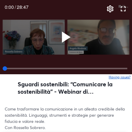
0:00
/
28:47
Having issues?
o
Sguardi sostenibili: “Comunicare la
sostenibilità” - Webinar di
presentazione
Come trasformare la comunicazione in un alleato credibile della 
sostenibilità. Linguaggi, strumenti e strategie per generare 
fiducia e valore reale. 
Con Rossella Sobrero.