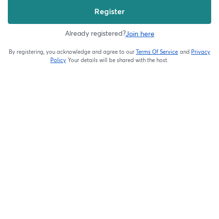
Register
Already registered?
Join here
By registering, you acknowledge and agree to our
Terms Of Service
and
Privacy
opens in a new t
Policy
Your details will be shared with the host.
opens in a new tab