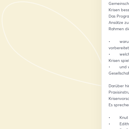
Gemeinscha
Krisen bes
Das Progra
Ansätze zur
Rahmen die
•        wa
vorbereitet
•        w
Krisen spie
•        u
Gesellschaf
Darüber hin
Praxisinstr
Krisenvors
Es spreche
•        Kn
•        Ed