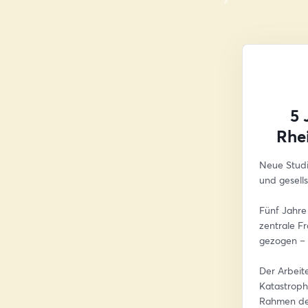
5 
Rhei
Neue Studi
und gesells
Fünf Jahre 
zentrale F
gezogen – u
Der Arbeit
Katastroph
Rahmen des