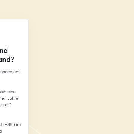
und
land?
ngagement 
ich eine 
en Jahre 
eitet?
 (HSBI) im 
 