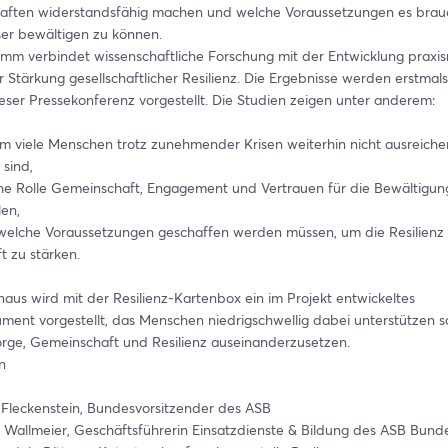
ften widerstandsfähig machen und welche Voraussetzungen es brauc
ser bewältigen zu können. 
mm verbindet wissenschaftliche Forschung mit der Entwicklung praxis
 Stärkung gesellschaftlicher Resilienz. Die Ergebnisse werden erstmals
ser Pressekonferenz vorgestellt. Die Studien zeigen unter anderem:
rum viele Menschen trotz zunehmender Krisen weiterhin nicht ausreiche
 sind,
elche Rolle Gemeinschaft, Engagement und Vertrauen für die Bewältigung
len,
nd welche Voraussetzungen geschaffen werden müssen, um die Resilienz 
t zu stärken.
aus wird mit der Resilienz-Kartenbox ein im Projekt entwickeltes 
ument vorgestellt, das Menschen niedrigschwellig dabei unterstützen soll
orge, Gemeinschaft und Resilienz auseinanderzusetzen.
n
ut Fleckenstein, Bundesvorsitzender des ASB
ith Wallmeier, Geschäftsführerin Einsatzdienste & Bildung des ASB Bun