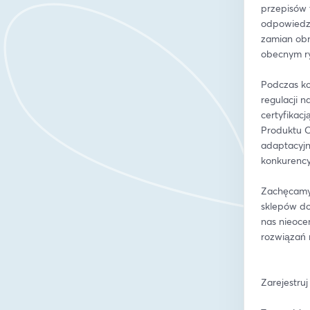
przepisów t
odpowiedzi
zamian obni
obecnym ry
Podczas ko
regulacji 
certyfikac
Produktu C
adaptacyjn
konkurency
Zachęcamy 
sklepów do
nas nieocen
rozwiązań 
Zarejestruj