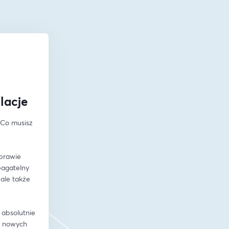
lacje
Co musisz 
prawie 
agatelny 
le także 
absolutnie 
 nowych 