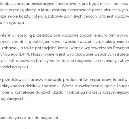
o obciążenia administracyjne i finansowe, które będą musieli ponieść 
alni przedsiębiorcy, a które zostaną zignorowane przez nieuczciwych, 
żą swoje koszty i oferują zabawki po niskich cenach, a to jest kluczow
nku sytuacja.
nferencji zostaną przedstawione kluczowe zagadnienia, w tym wpływ
na małe i średnie przedsiębiorstwa, kwestie związane z oznakowaniem i 
ją zabawek, a także potencjalne konsekwencje wprowadzenia Paszport
yfrowego (DPP). Naszym celem jest wypracowanie wspólnych strategii
ych, które pozwolą branży na skuteczne reagowanie na zmiany i utrzy
jności na rynku.
przedstawicieli branży zabawek, producentów, importerów, kupców, wł
 aktywnego udziału w spotkaniu. Wasze doświadczenia, opinie i sugesti
ione w kontekście dalszych działań i lobbingu na rzecz korzystniejszyc
regulacyjnych.
 się (otrzymasz link do nagrania)