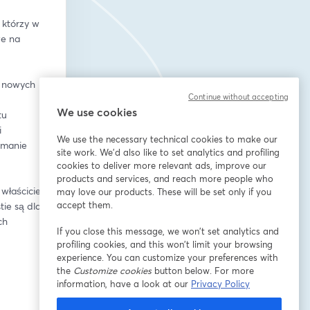
którzy w 
e na 
 nowych 
Continue without accepting
We use cookies
u 
 
We use the necessary technical cookies to make our
manie 
site work. We'd also like to set analytics and profiling
cookies to deliver more relevant ads, improve our
products and services, and reach more people who
aścicieli 
may love our products. These will be set only if you
accept them.
e są dla 
h 
If you close this message, we won’t set analytics and
profiling cookies, and this won’t limit your browsing
experience. You can customize your preferences with
the
Customize cookies
button below. For more
information, have a look at our
Privacy Policy