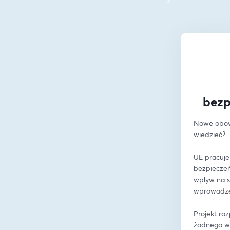
bezp
Nowe obowi
wiedzieć?
UE pracuje
bezpieczeń
wpływ na s
wprowadze
Projekt ro
żadnego wp