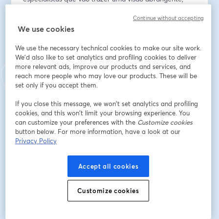
combinando análise política, avaliação econômica e 
Continue without accepting
interpretação de dados.
We use cookies
Email address
*
We use the necessary technical cookies to make our site work.
We'd also like to set analytics and profiling cookies to deliver
more relevant ads, improve our products and services, and
reach more people who may love our products. These will be
First name
*
set only if you accept them.
If you close this message, we won’t set analytics and profiling
Last name
*
cookies, and this won’t limit your browsing experience. You
can customize your preferences with the
Customize cookies
button below. For more information, have a look at our
Privacy Policy
Cargo
*
Accept all cookies
Empresa
*
Customize cookies