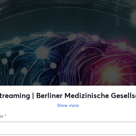
treaming | Berliner Medizinische Gesells
Multiple Sklerose
Show more
ss
*