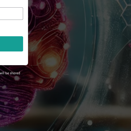
will be shared
 tab