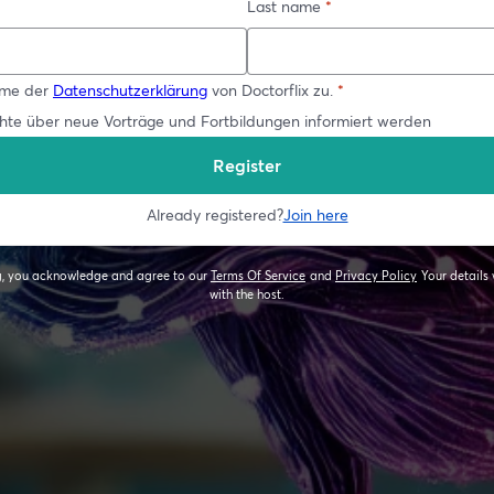
Last name
*
mme der
Datenschutzerklärung
von Doctorflix zu.
*
hte über neue Vorträge und Fortbildungen informiert werden
Register
Already registered?
Join here
ng, you acknowledge and agree to our
Terms Of Service
and
Privacy Policy
Your details 
opens in a new tab
opens in a new
with the host.