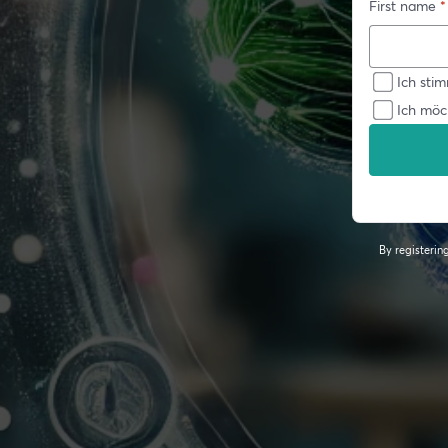
First name
*
Ich sti
Ich möc
By registeri