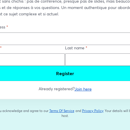
et sans chichis : pas de conférence, presque pas de slides, mais beauco
 et de réponses à vos questions. Un moment authentique pour aborde
 ce sujet complexe et si actuel.
ess
*
*
Last name
*
Register
Already registered?
Join here
you acknowledge and agree to our
Terms Of Service
and
Privacy Policy
Your details will
opens in a new tab
opens in a new tab
host.