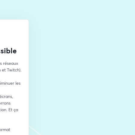
sible
s réseaux 
et Twitch).
minuer les 
crans, 
rrons 
on. Et ça 
ormat 