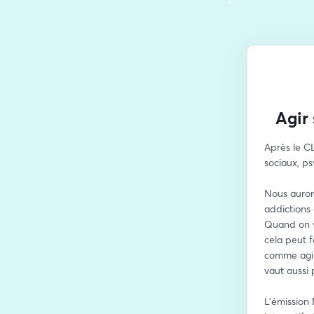
Agir
Après le CL
sociaux, p
Nous auron
addictions
Quand on v
cela peut f
comme agir
vaut aussi 
L’émission