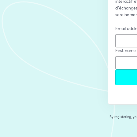
interactif 
d’échanges
sereinement
Email addr
First name
By registering, 