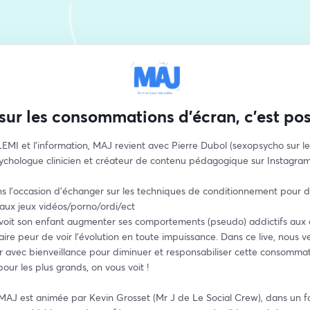
 sur les consommations d'écran, c'est pos
EMI et l'information, MAJ revient avec Pierre Dubol (sexopsycho sur le
sychologue clinicien et créateur de contenu pédagogique sur Instagram 
s l'occasion d'échanger sur les techniques de conditionnement pour di
 aux jeux vidéos/porno/ordi/ect
oit son enfant augmenter ses comportements (pseudo) addictifs aux é
aire peur de voir l'évolution en toute impuissance. Dans ce live, nous ve
 avec bienveillance pour diminuer et responsabiliser cette consommati
pour les plus grands, on vous voit !
 MAJ est animée par Kevin Grosset (Mr J de Le Social Crew), dans un f