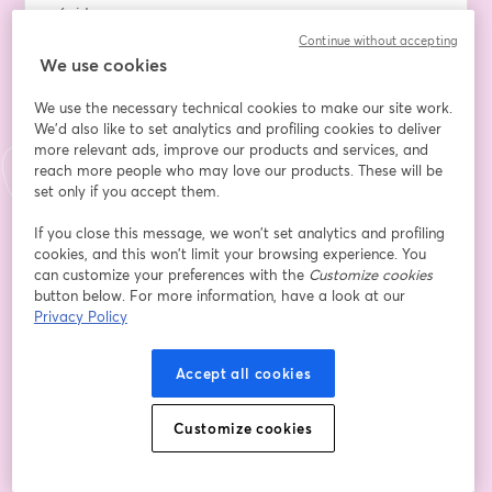
rápida. 
Continue without accepting
Qué te llevarás de nuestro webinar:
We use cookies
• Identificación de necesidades clave: Cómo involucrar 
We use the necessary technical cookies to make our site work.
a todos los departamentos en la selección del CMS 
We'd also like to set analytics and profiling cookies to deliver
para garantizar que cubra las necesidades de toda la 
more relevant ads, improve our products and services, and
empresa.
reach more people who may love our products. These will be
• Priorización de funcionalidades: Qué aspectos 
set only if you accept them.
técnicos y prácticos debes tener en cuenta para 
asegurar que el CMS elegido tenga una buena 
If you close this message, we won’t set analytics and profiling
cookies, and this won’t limit your browsing experience. You
usabilidad.
can customize your preferences with the
Customize cookies
• Garantía de soporte y mantenimiento: Importancia 
button below. For more information, have a look at our
de evaluar el soporte técnico y las actualizaciones para 
Privacy Policy
garantizar el éxito a largo plazo.
Accept all cookies
Por qué asistir:
•  Aprende de expertos en tecnología de CMS que te 
darán las claves para tomar una decisión informada.
Customize cookies
•  Conoce los puntos críticos que debes considerar 
para asegurar que el CMS elegido realmente impulse 