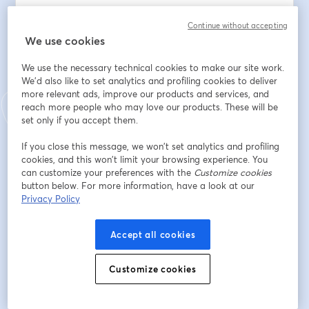
sektöründe, Elektrik-Otomasyon konularında kurulum, 
yazılım ve devreye alma hizmetleri üretmiştir. 2007 
Continue without accepting
We use cookies
yılından itibaren de özellikle Muhtemel Patlayıcı 
Ortamlardaki Elektrik tesisatları konusunda proje ve 
We use the necessary technical cookies to make our site work.
danışmanlık hizmeti veren Murat YAPICI Elektrik SMM 
We'd also like to set analytics and profiling cookies to deliver
olarak çalışmaya devam etmekte olup Ex001, Ex007, 
more relevant ads, improve our products and services, and
Ex008 ve Ex009 Yeterlilik Birimlerinde IECEx 
reach more people who may love our products. These will be
sertifikasına sahiptir.
set only if you accept them.
If you close this message, we won’t set analytics and profiling
Email address
*
cookies, and this won’t limit your browsing experience. You
can customize your preferences with the
Customize cookies
button below. For more information, have a look at our
First name
*
Privacy Policy
Accept all cookies
Last name
*
Customize cookies
Oda Üyesi misiniz?
*