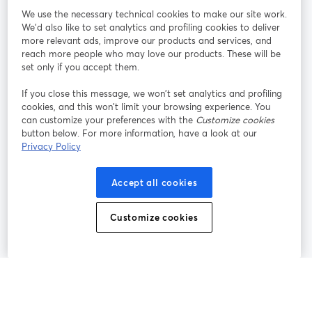
We use the necessary technical cookies to make our site work.
Mitmachen
We'd also like to set analytics and profiling cookies to deliver
more relevant ads, improve our products and services, and
reach more people who may love our products. These will be
Webinar
Facebook
X (Twitter)
wird in einem neuen Tab geöffnet
wird in ei
set only if you accept them.
YouTube
Instagram
LinkedIn
wird in einem neuen Tab geöffnet
wird in einem neuen Tab geöffnet
wird in eine
If you close this message, we won’t set analytics and profiling
cookies, and this won’t limit your browsing experience. You
can customize your preferences with the
Customize cookies
button below. For more information, have a look at our
Privacy Policy
Nutzungsbedingungen
Plattformbedingungen
wird in einem neuen Tab geöffnet
wird in eine
Datenschutzrichtlinie
Cookie-Richtlinie
Accept all cookies
wird in einem neuen Tab geöffnet
wird in einem n
Cookie-Einstellungen
Hilfe-Center
Customize cookies
wird in einem ne
Deutsch
©
2026
Bending Spoons US Inc.