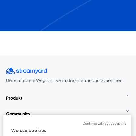
Der einfachste Weg, um live zu streamen und aufzunehmen
Produkt
Community
Continue without accepting
StreamYard für
We use cookies