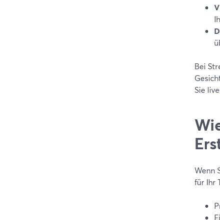
V
I
D
ü
Bei Str
Gesicht
Sie liv
Wie
Ers
Wenn S
für Ihr
P
E