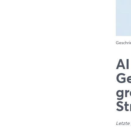
Geschr
AI
Ge
gr
St
Letzte 