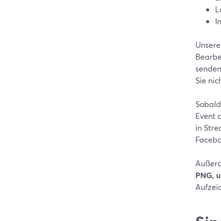
L
I
Unsere 
Bearbei
senden
Sie ni
Sobald 
Event 
in Str
Facebo
Außerd
PNG, u
Aufzei