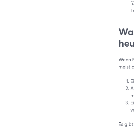
f
T
Was
heu
Wenn M
meist d
E
A
m
E
v
Es gib