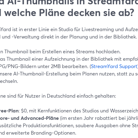
d AI-Thumbnails in StreamYar
 welche Pläne decken sie ab?
ard ist in erster Linie ein Studio für Livestreaming und Auf
und -Verwaltung direkt in der Planung und in der Bibliothek.
in Thumbnail beim Erstellen eines Streams hochladen.
as Thumbnail einer Aufzeichnung in der Bibliothek mit empf
PG/PNG-Bildern unter 2MB bearbeiten. (
StreamYard Support
nsere AI-Thumbnail-Erstellung beim Planen nutzen, statt zu 
echseln.
ne sind für Nutzer in Deutschland einfach gehalten:
ree-Plan
: $0, mit Kernfunktionen des Studios und Wasserzeic
ore- und Advanced-Pläne
(im ersten Jahr rabattiert bei jähr
usätzliche Produktionsfunktionen, saubere Ausgaben ohne 
nd erweiterte Branding-Optionen.