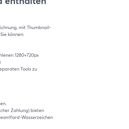
d enthalten
zeichnung, mit Thumbnail-
 Sie können:
ohlenen 1280×720px
)
separaten Tools zu
hen.
licher Zahlung) bieten
StreamYard-Wasserzeichen