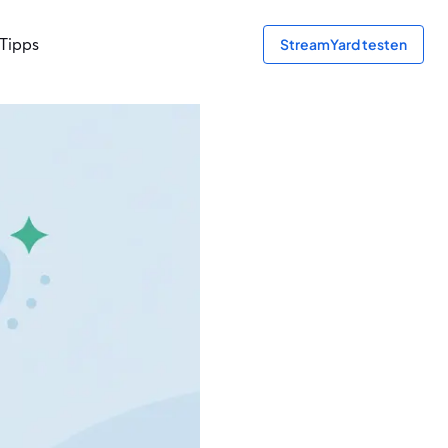
Tipps
StreamYard testen