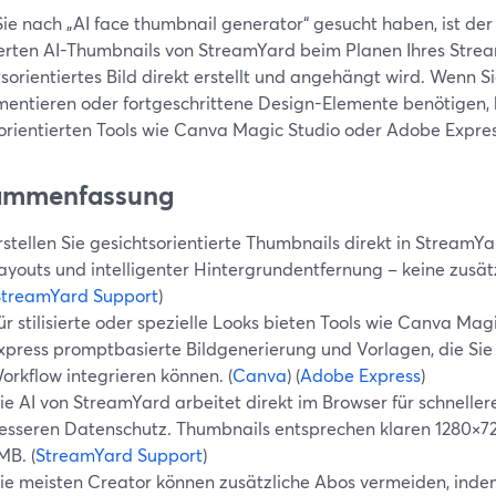
ie nach „AI face thumbnail generator“ gesucht haben, ist der
ierten AI-Thumbnails von StreamYard beim Planen Ihres Stream
sorientiertes Bild direkt erstellt und angehängt wird. Wenn S
mentieren oder fortgeschrittene Design-Elemente benötigen,
orientierten Tools wie Canva Magic Studio oder Adobe Expre
ammenfassung
rstellen Sie gesichtsorientierte Thumbnails direkt in StreamY
ayouts und intelligenter Hintergrundentfernung – keine zusätz
StreamYard Support
)
ür stilisierte oder spezielle Looks bieten Tools wie Canva Ma
xpress promptbasierte Bildgenerierung und Vorlagen, die Sie
orkflow integrieren können. (
Canva
) (
Adobe Express
)
ie AI von StreamYard arbeitet direkt im Browser für schnelle
esseren Datenschutz. Thumbnails entsprechen klaren 1280×72
MB. (
StreamYard Support
)
ie meisten Creator können zusätzliche Abos vermeiden, inde