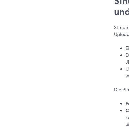
Sin
und
StreamY
Upload 
E
D
J
U
w
Die Plä
F
C
z
u