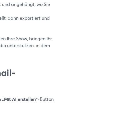
t und angehängt, wo Sie
llt, dann exportiert und
en Ihre Show, bringen Ihr
udio unterstützen, in dem
ail-
n
„Mit AI erstellen“
-Button