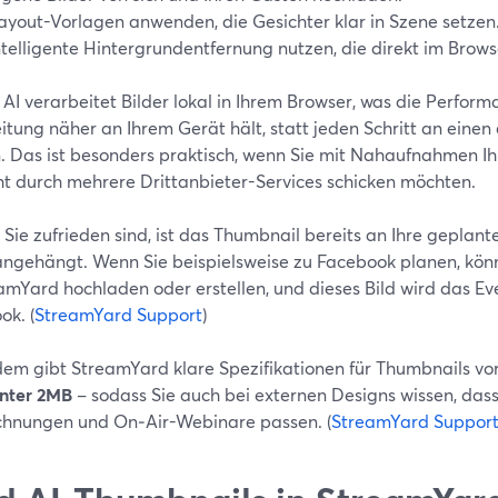
ayout-Vorlagen anwenden, die Gesichter klar in Szene setzen
ntelligente Hintergrundentfernung nutzen, die direkt im Browse
AI verarbeitet Bilder lokal in Ihrem Browser, was die Perfor
tung näher an Ihrem Gerät hält, statt jeden Schritt an einen 
. Das ist besonders praktisch, wenn Sie mit Nahaufnahmen Ihr
cht durch mehrere Drittanbieter-Services schicken möchten.
Sie zufrieden sind, ist das Thumbnail bereits an Ihre geplan
angehängt. Wenn Sie beispielsweise zu Facebook planen, können
eamYard hochladen oder erstellen, und dieses Bild wird das E
ok. (
StreamYard Support
)
em gibt StreamYard klare Spezifikationen für Thumbnails vo
nter 2MB
– sodass Sie auch bei externen Designs wissen, dass 
chnungen und On‑Air-Webinare passen. (
StreamYard Suppor