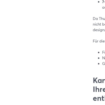
7
a
Da Thu
nicht b
designz
Für die
F
N
G
Kan
Ihr
ent