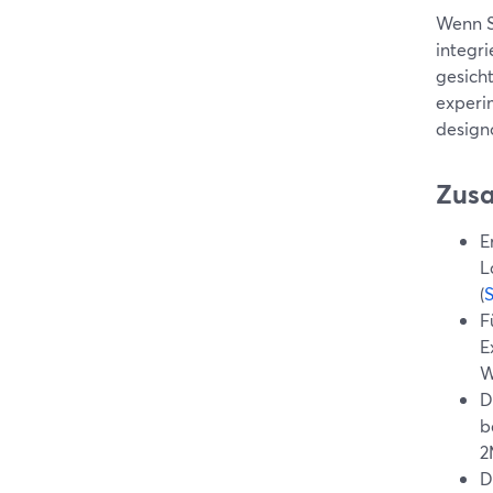
Wenn S
integr
gesicht
experi
design
Zus
E
L
(
F
E
W
D
b
2
D