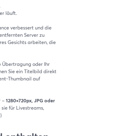
.
r läuft.
mance verbessert und die
entfernten Server zu
es Gesichts arbeiten, die
te Übertragung oder Ihr
 Sie ein Titelbild direkt
vent-Thumbnail auf
r –
1280×720px, JPG oder
sie für Livestreams,
t
)