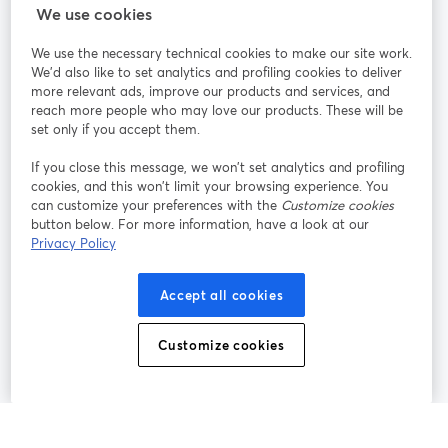
StreamYard für
We use cookies
We use the necessary technical cookies to make our site work.
Mitmachen
We'd also like to set analytics and profiling cookies to deliver
more relevant ads, improve our products and services, and
reach more people who may love our products. These will be
Webinar
Facebook
X (Twitter)
wird in einem neuen Tab geöffnet
wird in ei
set only if you accept them.
YouTube
Instagram
LinkedIn
wird in einem neuen Tab geöffnet
wird in einem neuen Tab geöffnet
wird in eine
If you close this message, we won’t set analytics and profiling
cookies, and this won’t limit your browsing experience. You
can customize your preferences with the
Customize cookies
button below. For more information, have a look at our
Privacy Policy
Nutzungsbedingungen
Plattformbedingungen
wird in einem neuen Tab geöffnet
wird in eine
Datenschutzrichtlinie
Cookie-Richtlinie
Accept all cookies
wird in einem neuen Tab geöffnet
wird in einem n
Cookie-Einstellungen
Hilfe-Center
Customize cookies
wird in einem ne
Deutsch
©
2026
Bending Spoons US Inc.