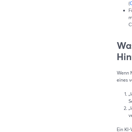
(
F
m
C
Was
Hin
Wenn M
eines 
„
S
„
v
Ein KI-