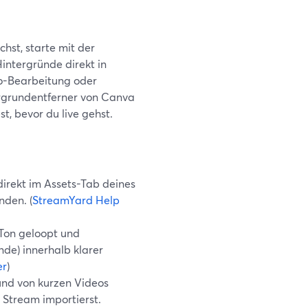
hst, starte mit der
intergründe direkt in
eo-Bearbeitung oder
ergrundentferner von Canva
, bevor du live gehst.
irekt im Assets-Tab deines
nden. (
StreamYard Help
Ton geloopt und
de) innerhalb klarer
er
)
und von kurzen Videos
 Stream importierst.