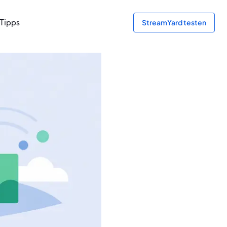
Tipps
StreamYard testen