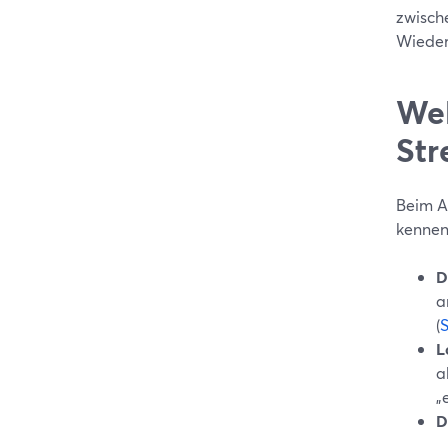
zwisch
Wieder
Wel
Str
Beim A
kennen 
D
a
(
L
a
„
D