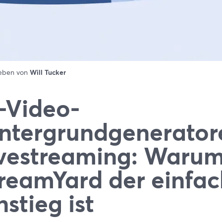
ieben von
Will Tucker
-Video-
ntergrundgenerator
vestreaming: Waru
reamYard der einfac
nstieg ist