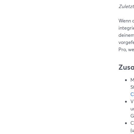
Zuletzt
Wenn d
integr
deinem
vorgef
Pro, w
Zus
M
S
C
V
u
G
C
(