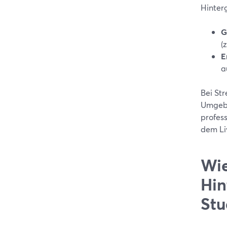
Hinterg
G
(
E
a
Bei Str
Umgebu
profess
dem Li
Wie
Hin
Stu