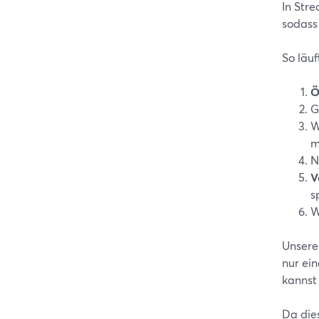
In Stre
sodass
So läuf
Ö
G
W
m
N
V
s
W
Unsere
nur ein
kannst
Da die