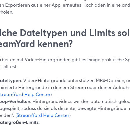
en Exportieren aus einer App, erneutes Hochladen in eine an
holen.
che Dateitypen und Limits soll
eamYard kennen?
rbeiten mit Video-Hintergründen gibt es einige praktische Spe
solltest.
ateitypen
: Video-Hintergründe unterstützen MP4-Dateien, u
nimierte Hintergründe in deinem Stream oder deiner Aufna
StreamYard Help Center
)
oop-Verhalten
: Hintergrundvideos werden automatisch gelo
bgespielt, sodass du sie als dezente, bewegte Hintergründe n
enden“. (
StreamYard Help Center
)
ateigrößen-Limits
: