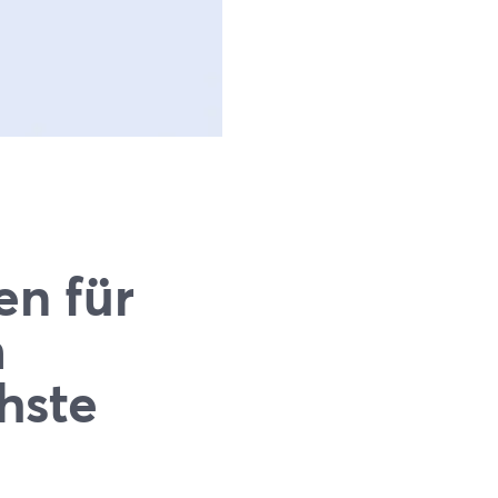
en für
m
hste