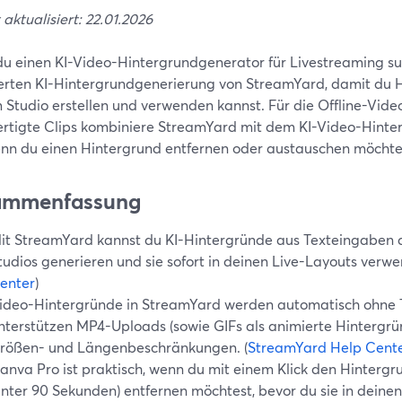
 aktualisiert: 22.01.2026
u einen KI-Video-Hintergrundgenerator für Livestreaming suc
ierten KI-Hintergrundgenerierung von StreamYard, damit du H
 Studio erstellen und verwenden kannst. Für die Offline-Vid
ertigte Clips kombiniere StreamYard mit dem KI-Video-Hint
enn du einen Hintergrund entfernen oder austauschen möchtest
ammenfassung
it StreamYard kannst du KI-Hintergründe aus Texteingaben d
tudios generieren und sie sofort in deinen Live-Layouts verwe
enter
)
ideo-Hintergründe in StreamYard werden automatisch ohne 
nterstützen MP4-Uploads (sowie GIFs als animierte Hintergrün
rößen- und Längenbeschränkungen. (
StreamYard Help Cent
anva Pro ist praktisch, wenn du mit einem Klick den Hintergr
unter 90 Sekunden) entfernen möchtest, bevor du sie in deinen