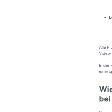
L
Alle P
Video-H
In der 
einer 
Wie
bei