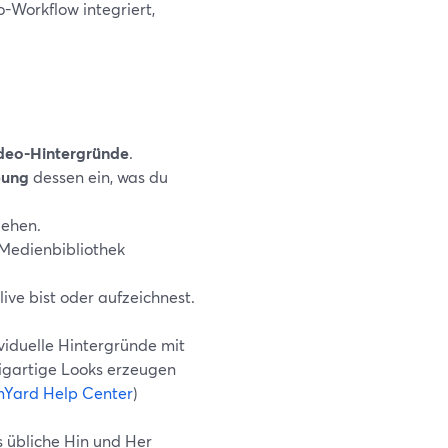
o-Workflow integriert,
ideo-Hintergründe
.
bung
dessen ein, was du
gehen.
 Medienbibliothek
ve bist oder aufzeichnest.
viduelle Hintergründe mit
zigartige Looks erzeugen
mYard Help Center
)
s übliche Hin und Her