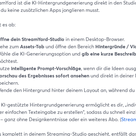
amYard ist die KI-Hintergrundgenerierung direkt in den Studi
 du keine zusätzlichen Apps jonglieren musst.
t es ab:
ffne dein StreamYard-Studio
in einem Desktop-Browser.
ehe zum
Assets-Tab
und öffne den Bereich
Hintergründe / V
ähle die KI-Generierungsoption und
gib eine kurze Beschrei
öchtest.
utze
intelligente Prompt-Vorschläge
, wenn dir die Ideen aus
orschau des Ergebnisses sofort ansehen
und direkt in deiner
peichern.
ende den Hintergrund hinter deinem Layout an, während du li
 KI-gestützte Hintergrundgenerierung ermöglicht es dir, „indi
er einfachen Texteingabe zu erstellen“, sodass du schnell ein
 – ganz ohne Designkenntnisse oder ein weiteres Abo. (
Strea
s komplett in deinem Streaming-Studio geschieht, entfällt da