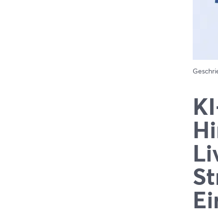
Geschr
KI
Hi
Li
St
Ei