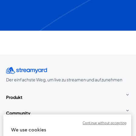
Der einfachste Weg, um live zu streamen und aufzunehmen
Produkt
Community
Continue without accepting
StreamYard für
We use cookies