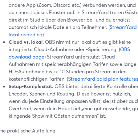
andere App (Zoom, Discord etc.) verbunden werden, und
du nimmst dieses Fenster auf. In StreamYard treten Gäst
direkt im Studio über den Browser bei, und du erhältst
automatisch lokale Dateien pro Teilnehmer.
(StreamYard
local recording)
Cloud vs. lokal.
OBS nimmt nur lokal auf; es gibt keine
integrierte Cloud-Aufnahme oder -Speicherung.
(OBS
download page)
StreamYard unterstützt Cloud-
Aufnahmen mit speicherabhängigen Tarifen sowie lange
HD-Aufnahmen bis zu 10 Stunden pro Stream in den
kostenpflichtigen Tarifen.
(StreamYard paid plan features
Setup-Komplexität.
OBS bietet detaillierte Kontrolle übe
Encoder, Szenen und Routing. Diese Power ist nützlich,
wenn du jede Einstellung anpassen willst; sie ist aber auc
Overhead, wenn dein Hauptziel „eine gut aussehende, gu
klingende Show mit Gästen aufnehmen“ ist.
ine praktische Aufteilung: