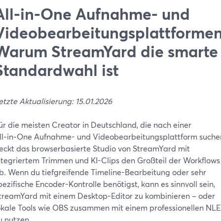
All‑in‑One Aufnahme- und
Videobearbeitungsplattformen
Warum StreamYard die smarte
Standardwahl ist
etzte Aktualisierung: 15.01.2026
ür die meisten Creator in Deutschland, die nach einer
ll‑in‑One Aufnahme- und Videobearbeitungsplattform suche
eckt das browserbasierte Studio von StreamYard mit
ntegriertem Trimmen und KI-Clips den Großteil der Workflows
b. Wenn du tiefgreifende Timeline-Bearbeitung oder sehr
pezifische Encoder-Kontrolle benötigst, kann es sinnvoll sein,
treamYard mit einem Desktop-Editor zu kombinieren – oder
okale Tools wie OBS zusammen mit einem professionellen NLE
u nutzen.