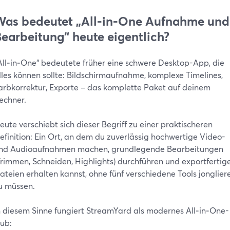
as bedeutet „All‑in‑One Aufnahme und
earbeitung“ heute eigentlich?
All‑in‑One“ bedeutete früher eine schwere Desktop-App, die
lles können sollte: Bildschirmaufnahme, komplexe Timelines,
arbkorrektur, Exporte – das komplette Paket auf deinem
echner.
eute verschiebt sich dieser Begriff zu einer praktischeren
efinition: Ein Ort, an dem du zuverlässig hochwertige Video-
nd Audioaufnahmen machen, grundlegende Bearbeitungen
Trimmen, Schneiden, Highlights) durchführen und exportfertig
ateien erhalten kannst, ohne fünf verschiedene Tools jonglier
u müssen.
n diesem Sinne fungiert StreamYard als modernes All‑in‑One-
ub: