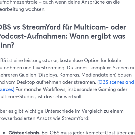
ufnahmezentrale – auch wenn deine Ansprüche an die
earbeitung wachsen.
BS vs StreamYard für Multicam- oder
Podcast-Aufnahmen: Wann ergibt was
inn?
BS ist eine leistungsstarke, kostenlose Option für lokale
ufnahmen und Livestreaming. Du kannst komplexe Szenen a
ehreren Quellen (Displays, Kameras, Mediendateien) bauen
nd vom Desktop aufnehmen oder streamen.
(OBS scenes and
ources)
Für manche Workflows, insbesondere Gaming oder
ulticam-Studios, ist das sehr wertvoll.
ber es gibt wichtige Unterschiede im Vergleich zu einem
rowserbasierten Ansatz wie StreamYard:
Gästeerlebnis.
Bei OBS muss jeder Remote-Gast über ein