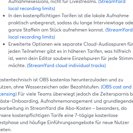
Aufnahmesessions, nicht für Livestreams.
(StreamYard
local recording limits)
In den kostenpflichtigen Tarifen ist die lokale Aufnahme
praktisch unbegrenzt, sodass du lange Interviewtage ode
ganze Staffeln am Stück aufnehmen kannst.
(StreamYard
local recording limits)
Erweiterte Optionen wie separate Cloud-Audiospuren fü
jeden Teilnehmer gibt es in höheren Tarifen, was hilfreich
ist, wenn dein Editor saubere Einzelspuren für jede Stim
möchte.
(StreamYard cloud individual tracks)
ostentechnisch ist OBS kostenlos herunterzuladen und zu
utzen, ohne Wasserzeichen oder Bezahlstufen.
(OBS cost and
icensing)
Für viele Teams überwiegt jedoch die Zeitersparnis b
äste-Onboarding, Aufnahmemanagement und grundlegend
earbeitung in StreamYard die Abo-Kosten – besonders, da
nsere kostenpflichtigen Tarife eine 7-tägige kostenlose
estphase und häufige Einführungsangebote für neue Nutzer
ieten.