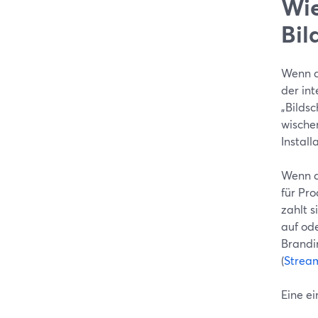
Wie
Bil
Wenn d
der int
„Bilds
wische
Installa
Wenn di
für Pro
zahlt 
auf ode
Brandi
(
Strea
Eine ei