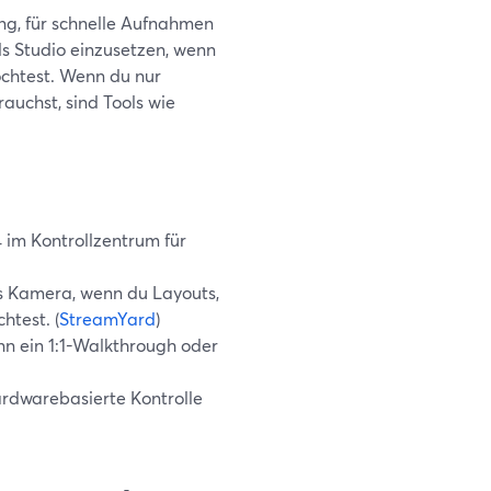
ung, für schnelle Aufnahmen
ls Studio einzusetzen, wenn
öchtest. Wenn du nur
auchst, sind Tools wie
 im Kontrollzentrum für
s Kamera, wenn du Layouts,
test. (
StreamYard
)
nn ein 1:1-Walkthrough oder
rdwarebasierte Kontrolle