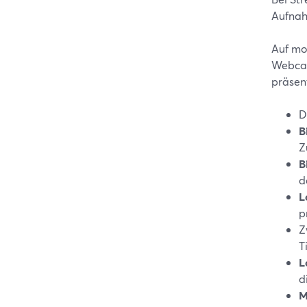
Aufnahm
Auf mo
Webcam
präsent
D
B
Z
B
d
L
p
Z
T
L
d
M