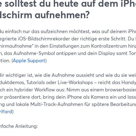
 solltest du heute auf dem iP
dschirm aufnehmen?
u einfach nur das aufzeichnen möchtest, was auf deinem iPhon
egrierte iOS-Bildschirmrekorder der richtige erste Schritt. Du
chirmaufnahme“ in den Einstellungen zum Kontrollzentrum hi
n, das Aufnahme-Symbol antippen und dein Display samt To
tion. (
Apple Support
)
r wichtiger ist, wie die Aufnahme aussieht und wie du sie we
duktdemos, Tutorials oder Live-Workshops – reicht das Handy 
sich ein hybrider Workflow aus: Nimm aus einem browserbasie
r präsentiere dort, bring dein iPhone als Kamera ein und lass
ng und lokale Multi-Track-Aufnahmen für spätere Bearbeitu
mYard
)
nfache Anleitung: