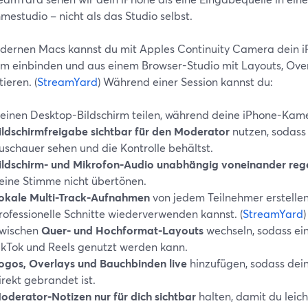
estudio – nicht als das Studio selbst.
dernen Macs kannst du mit Apples Continuity Camera dein i
 einbinden und aus einem Browser-Studio mit Layouts, Ove
ieren. (
StreamYard
) Während einer Session kannst du:
einen Desktop-Bildschirm teilen, während deine iPhone-Kame
ildschirmfreigabe sichtbar für den Moderator
nutzen, sodass 
uschauer sehen und die Kontrolle behältst.
ildschirm- und Mikrofon-Audio unabhängig voneinander reg
eine Stimme nicht übertönen.
okale Multi-Track-Aufnahmen
von jedem Teilnehmer erstellen,
rofessionelle Schnitte wiederverwenden kannst. (
StreamYard
)
wischen
Quer- und Hochformat-Layouts
wechseln, sodass ei
ikTok und Reels genutzt werden kann.
ogos, Overlays und Bauchbinden live
hinzufügen, sodass dei
irekt gebrandet ist.
oderator-Notizen nur für dich sichtbar
halten, damit du leich