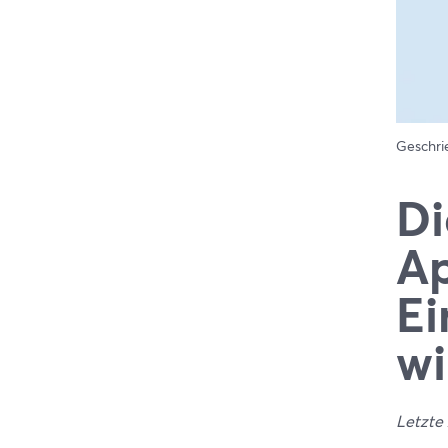
Geschr
Di
Ap
Ei
wi
Letzte 