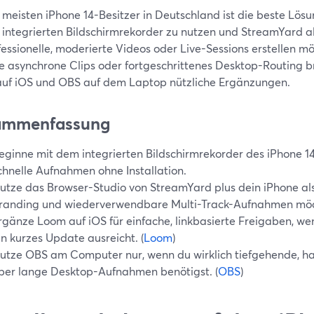
 meisten iPhone 14-Besitzer in Deutschland ist die beste Lös
 integrierten Bildschirmrekorder zu nutzen und StreamYard a
fessionelle, moderierte Videos oder Live-Sessions erstellen m
e asynchrone Clips oder fortgeschrittenes Desktop-Routing br
uf iOS und OBS auf dem Laptop nützliche Ergänzungen.
ammenfassung
eginne mit dem integrierten Bildschirmrekorder des iPhone 14
chnelle Aufnahmen ohne Installation.
utze das Browser-Studio von StreamYard plus dein iPhone al
randing und wiederverwendbare Multi-Track-Aufnahmen möch
rgänze Loom auf iOS für einfache, linkbasierte Freigaben, we
in kurzes Update ausreicht. (
Loom
)
utze OBS am Computer nur, wenn du wirklich tiefgehende, ha
ber lange Desktop-Aufnahmen benötigst. (
OBS
)