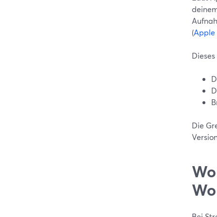
deinem
Aufnah
(
Apple
Dieses 
D
D
B
Die Gr
Version
Wo 
Wor
Bei St