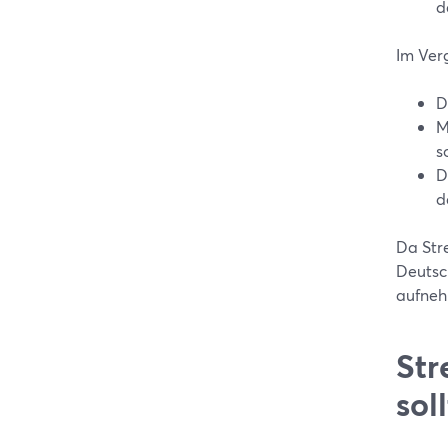
d
Im Verg
D
M
s
D
d
Da Str
Deutsc
aufneh
Str
sol