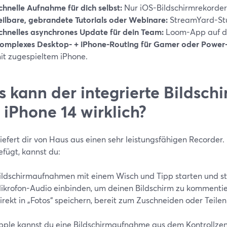
chnelle Aufnahme für dich selbst:
Nur iOS-Bildschirmrekorder
eilbare, gebrandete Tutorials oder Webinare:
StreamYard-Stu
chnelles asynchrones Update für dein Team:
Loom-App auf d
omplexes Desktop- + iPhone-Routing für Gamer oder Power-
it zugespieltem iPhone.
 kann der integrierte Bildsch
 iPhone 14 wirklich?
iefert dir von Haus aus einen sehr leistungsfähigen Recorder
efügt, kannst du:
ildschirmaufnahmen mit einem Wisch und Tipp starten und s
ikrofon-Audio einbinden, um deinen Bildschirm zu kommentie
irekt in „Fotos“ speichern, bereit zum Zuschneiden oder Teilen
pple kannst du eine Bildschirmaufnahme aus dem Kontrollzen