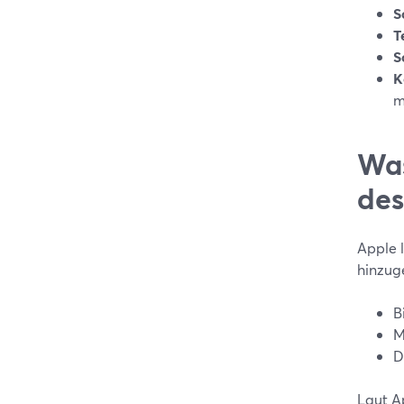
S
T
S
K
m
Was
des
Apple l
hinzug
B
M
D
Laut A