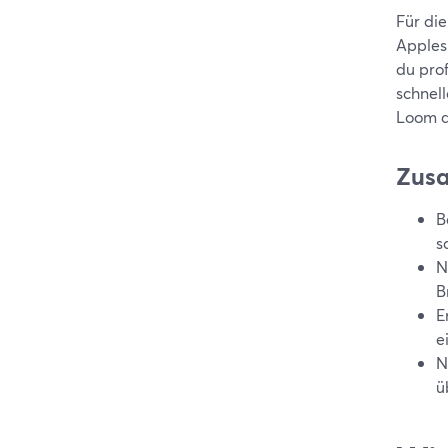
Für die
Apples
du pro
schnell
Loom a
Zus
B
s
N
B
E
e
N
ü