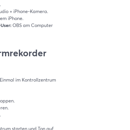
.
dio + iPhone-Kamera.
em iPhone.
User:
OBS am Computer
irmrekorder
. Einmal im Kontrollzentrum
toppen.
ren.
.
trum starten und Ton auf