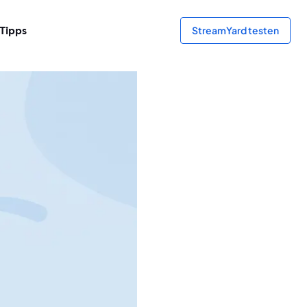
Tipps
StreamYard testen