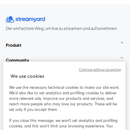
Der einfachste Weg, um live zu streamen und aufzunehmen
Produkt
Community
Continue without accepting
StreamYard für
We use cookies
We use the necessary technical cookies to make our site work.
Mitmachen
We'd also like to set analytics and profiling cookies to deliver
more relevant ads, improve our products and services, and
reach more people who may love our products. These will be
Webinar
Facebook
X (Twitter)
wird in einem neuen Tab geöffnet
wird in ei
set only if you accept them.
YouTube
Instagram
LinkedIn
wird in einem neuen Tab geöffnet
wird in einem neuen Tab geöffnet
wird in eine
If you close this message, we won’t set analytics and profiling
cookies, and this won’t limit your browsing experience. You