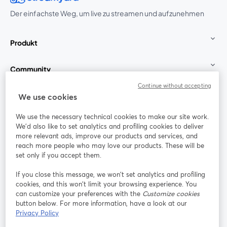
Der einfachste Weg, um live zu streamen und aufzunehmen
Produkt
Community
Continue without accepting
StreamYard für
We use cookies
We use the necessary technical cookies to make our site work.
Mitmachen
We'd also like to set analytics and profiling cookies to deliver
more relevant ads, improve our products and services, and
reach more people who may love our products. These will be
Webinar
Facebook
X (Twitter)
wird in einem neuen Tab geöffnet
wird in ei
set only if you accept them.
YouTube
Instagram
LinkedIn
wird in einem neuen Tab geöffnet
wird in einem neuen Tab geöffnet
wird in eine
If you close this message, we won’t set analytics and profiling
cookies, and this won’t limit your browsing experience. You
can customize your preferences with the
Customize cookies
button below. For more information, have a look at our
Privacy Policy
Nutzungsbedingungen
Plattformbedingungen