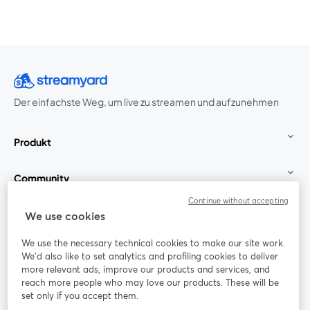
Der einfachste Weg, um live zu streamen und aufzunehmen
Produkt
Community
Continue without accepting
StreamYard für
We use cookies
We use the necessary technical cookies to make our site work.
Mitmachen
We'd also like to set analytics and profiling cookies to deliver
more relevant ads, improve our products and services, and
reach more people who may love our products. These will be
Webinar
Facebook
X (Twitter)
wird in einem neuen Tab geöffnet
wird in ei
set only if you accept them.
YouTube
Instagram
LinkedIn