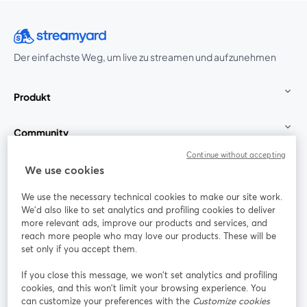
Der einfachste Weg, um live zu streamen und aufzunehmen
Produkt
Community
Continue without accepting
StreamYard für
We use cookies
We use the necessary technical cookies to make our site work.
Mitmachen
We'd also like to set analytics and profiling cookies to deliver
more relevant ads, improve our products and services, and
reach more people who may love our products. These will be
Webinar
Facebook
X (Twitter)
wird in einem neuen Tab geöffnet
wird in ei
set only if you accept them.
YouTube
Instagram
LinkedIn
wird in einem neuen Tab geöffnet
wird in einem neuen Tab geöffnet
wird in eine
If you close this message, we won’t set analytics and profiling
cookies, and this won’t limit your browsing experience. You
can customize your preferences with the
Customize cookies