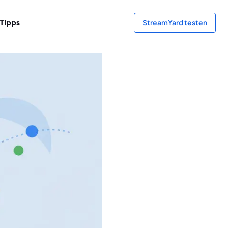
Tipps
StreamYard testen