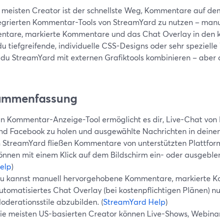
e meisten Creator ist der schnellste Weg, Kommentare auf de
tegrierten Kommentar-Tools von StreamYard zu nutzen – man
tare, markierte Kommentare und das Chat Overlay in den ko
 tiefgreifende, individuelle CSS-Designs oder sehr spezielle
 du StreamYard mit externen Grafiktools kombinieren – aber
ammenfassung
in Kommentar-Anzeige-Tool ermöglicht es dir, Live-Chat von
nd Facebook zu holen und ausgewählte Nachrichten in deine
n StreamYard fließen Kommentare von unterstützten Plattform
önnen mit einem Klick auf dem Bildschirm ein- oder ausgeble
elp
)
u kannst manuell hervorgehobene Kommentare, markierte K
utomatisiertes Chat Overlay (bei kostenpflichtigen Plänen) n
oderationsstile abzubilden. (
StreamYard Help
)
ie meisten US-basierten Creator können Live-Shows, Webin