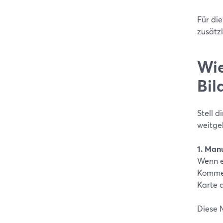
Für di
zusätz
Wie
Bil
Stell 
weitge
1. Man
Wenn e
Kommen
Karte a
Diese 