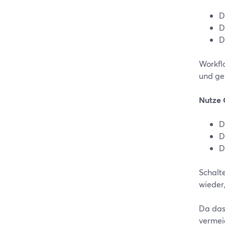
D
D
D
Workfl
und ge
Nutze 
D
D
D
Schalt
wieder
Da das
vermei