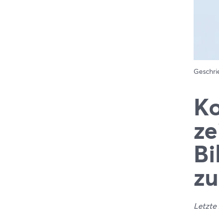
Geschr
Ko
ze
Bi
zu
Letzte 