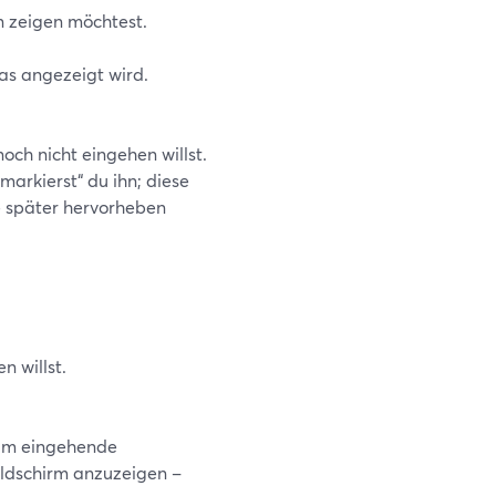
n zeigen möchtest.
was angezeigt wird.
noch nicht eingehen willst.
arkierst“ du ihn; diese
e später hervorheben
n willst.
 um eingehende
ldschirm anzuzeigen –