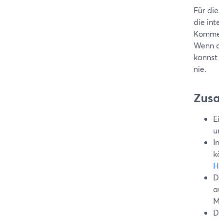
Für di
die in
Kommen
Wenn du
kannst
nie.
Zus
E
u
I
k
H
D
a
M
D