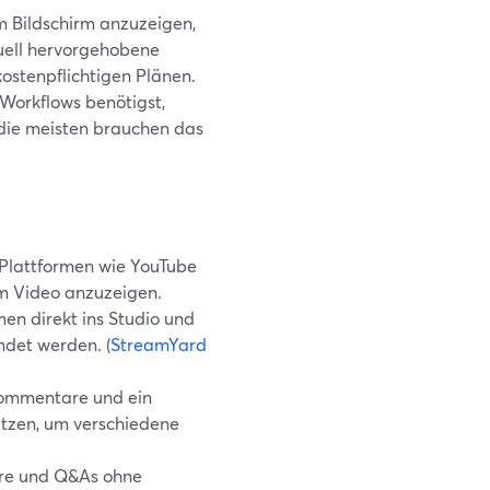
m Bildschirm anzuzeigen,
uell hervorgehobene
stenpflichtigen Plänen.
 Workflows benötigst,
 die meisten brauchen das
 Plattformen wie YouTube
m Video anzuzeigen.
en direkt ins Studio und
ndet werden. (
StreamYard
ommentare und ein
utzen, um verschiedene
are und Q&As ohne