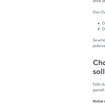
ohne j
Das Ov
D
D
So erh
jederz
Cha
sol
Falls 
gezielt
Nutze 