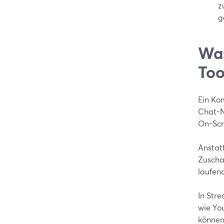
z
g
Was
Too
Ein Ko
Chat-N
On-Scr
Anstat
Zuscha
laufend
In Stre
wie Yo
können