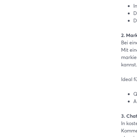
I
D
D
2. Mar
Bei ein
Mit ei
markie
kannst.
Ideal fü
Q
A
3. Cha
In kos
Kommen