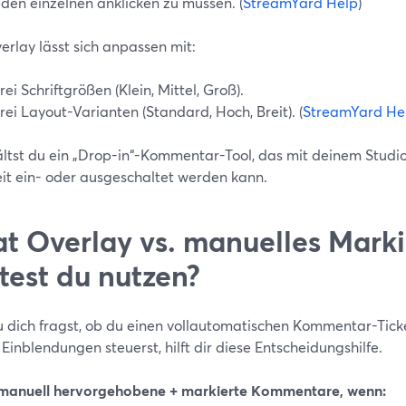
eden einzelnen anklicken zu müssen. (
StreamYard Help
)
erlay lässt sich anpassen mit:
rei Schriftgrößen (Klein, Mittel, Groß).
rei Layout-Varianten (Standard, Hoch, Breit). (
StreamYard He
ältst du ein „Drop-in“-Kommentar-Tool, das mit deinem Studi
eit ein- oder ausgeschaltet werden kann.
t Overlay vs. manuelles Mark
ltest du nutzen?
du dich fragst, ob du einen vollautomatischen Kommentar-Tick
 Einblendungen steuerst, hilft dir diese Entscheidungshilfe.
manuell hervorgehobene + markierte Kommentare, wenn: