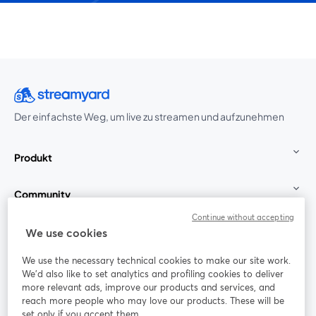
Der einfachste Weg, um live zu streamen und aufzunehmen
Produkt
Community
Continue without accepting
StreamYard für
We use cookies
We use the necessary technical cookies to make our site work.
Mitmachen
We'd also like to set analytics and profiling cookies to deliver
more relevant ads, improve our products and services, and
reach more people who may love our products. These will be
Webinar
Facebook
X (Twitter)
wird in einem neuen Tab geöffnet
wird in ei
set only if you accept them.