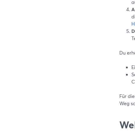
a
A
d
H
D
T
Du erhä
E
S
C
Für di
Weg sc
Wel