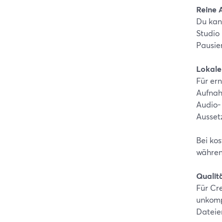
Reine 
Du kan
Studio
Pausie
Lokale
Für er
Aufnah
Audio-
Ausset
Bei ko
währen
Qualit
Für Cr
unkomp
Dateie