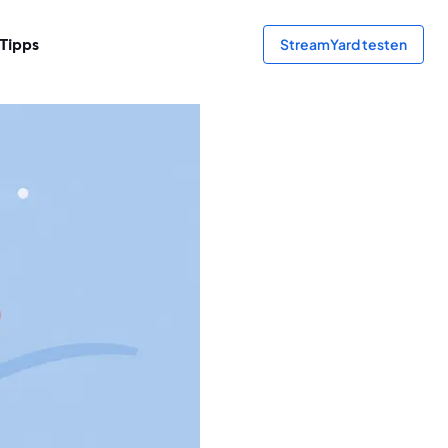
Tipps
StreamYard testen