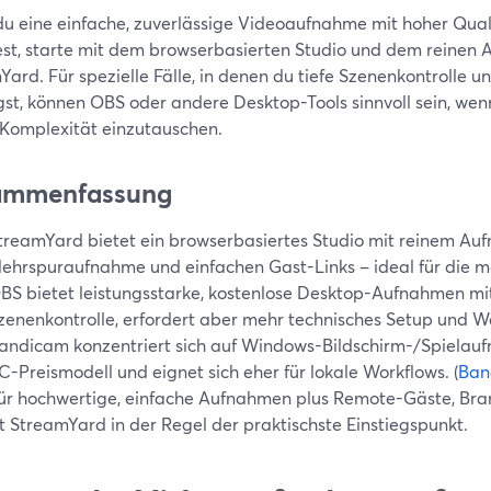
u eine einfache, zuverlässige Videoaufnahme mit hoher Qua
st, starte mit dem browserbasierten Studio und dem reine
ard. Für spezielle Fälle, in denen du tiefe Szenenkontrolle u
st, können OBS oder andere Desktop-Tools sinnvoll sein, wenn 
Komplexität einzutauschen.
ammenfassung
treamYard bietet ein browserbasiertes Studio mit reinem Au
ehrspuraufnahme und einfachen Gast-Links – ideal für die m
BS bietet leistungsstarke, kostenlose Desktop-Aufnahmen mit 
zenenkontrolle, erfordert aber mehr technisches Setup und Wa
andicam konzentriert sich auf Windows-Bildschirm-/Spielau
C-Preismodell und eignet sich eher für lokale Workflows. (
Ban
ür hochwertige, einfache Aufnahmen plus Remote-Gäste, Br
st StreamYard in der Regel der praktischste Einstiegspunkt.