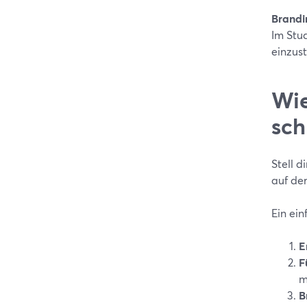
Brandi
Im Stu
einzus
Wie
sch
Stell d
auf de
Ein ei
E
F
m
B