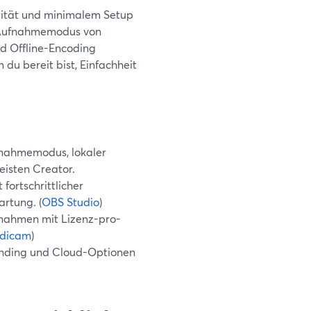
lität und minimalem Setup
n Aufnahmemodus von
nd Offline-Encoding
du bereit bist, Einfachheit
fnahmemodus, lokaler
eisten Creator.
fortschrittlicher
rtung. (
OBS Studio
)
fnahmen mit Lizenz-pro-
dicam
)
anding und Cloud-Optionen