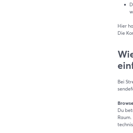
D
w
Hier h
Die Ko
Wie
ein
Bei St
sendefä
Browser
Du betr
Raum. E
techni