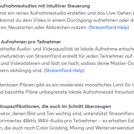
Aufnahmestudios mit intuitiver Steuerung
nst ein reines Aufnahmestudio erstellen und das Live-Gehen 
 kannst du dein Video in einem Durchgang aufnehmen oder 
ren, Neustarten oder Abbrechen nutzen. (
StreamYard Help
)
 Aufnahmen pro Teilnehmer
nsthafte Audio- und Videoqualität ist lokale Aufnahme entsch
mefunktion von StreamYard erstellt für jeden Teilnehmer auf
 und Videodateien und lädt sie hoch, sodass deine Master-D
zern abhängig sind. (
StreamYard Help
)
stenlosen Plänen gibt es ein moderates monatliches Limit für 
d bezahlte Pläne unbegrenzte lokale Aufnahmezeit freischalt
ätsspezifikationen, die auch im Schnitt überzeugen
eator, denen Bild und Ton wichtig sind, unterstützt StreamY
rimiertes 48kHz WAV-Audio pro Teilnehmer – so erhalten Ed
n, die auch nach Color Grading, Mixing und Weiterverwendu