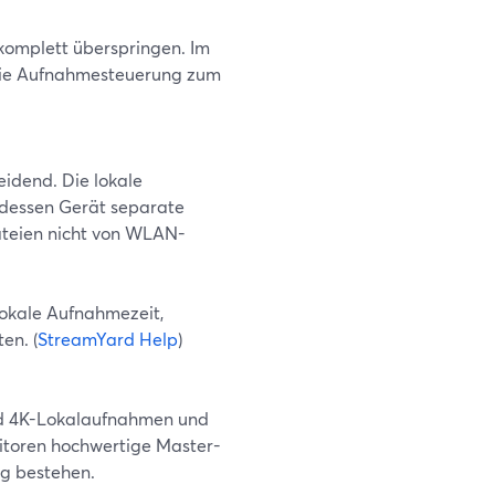
komplett überspringen. Im
die Aufnahmesteuerung zum
eidend. Die lokale
 dessen Gerät separate
ateien nicht von WLAN-
lokale Aufnahmezeit,
en. (
StreamYard Help
)
ard 4K-Lokalaufnahmen und
itoren hochwertige Master-
ng bestehen.