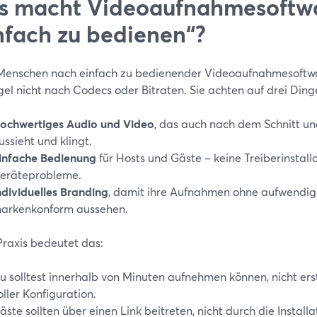
 macht Videoaufnahmesoftwa
nfach zu bedienen“?
enschen nach einfach zu bedienender Videoaufnahmesoftware
el nicht nach Codecs oder Bitraten. Sie achten auf drei Ding
ochwertiges Audio und Video
, das auch nach dem Schnitt u
ussieht und klingt.
infache Bedienung
für Hosts und Gäste – keine Treiberinstall
eräteprobleme.
ndividuelles Branding
, damit ihre Aufnahmen ohne aufwendi
arkenkonform aussehen.
Praxis bedeutet das:
u solltest innerhalb von Minuten aufnehmen können, nicht e
oller Konfiguration.
äste sollten über einen Link beitreten, nicht durch die Instal