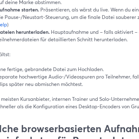
uf deine Marke abstimmen.
ufnahme starten.
Präsentieren, als wärst du live. Wenn du ei
ie Pause-/Neustart-Steuerung, um die finale Datei sauberer z
elp
)
ateien herunterladen.
Hauptaufnahme und – falls aktiviert – 
eilnehmerdateien für detaillierten Schnitt herunterladen.
ltst:
ine fertige, gebrandete Datei zum Hochladen.
eparate hochwertige Audio-/Videospuren pro Teilnehmer, fal
lips später neu abmischen möchtest.
e meisten Kursanbieter, internen Trainer und Solo-Unternehmer
hneller als die Konfiguration eines Desktop-Encoders von Gru
che browserbasierten Aufnah