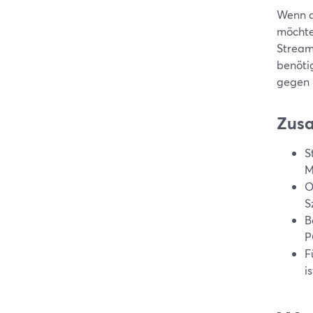
Wenn d
möchte
StreamY
benötig
gegen 
Zus
S
M
O
S
B
P
F
i