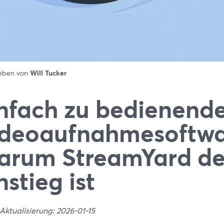
ieben von
Will Tucker
nfach zu bedienend
deoaufnahmesoftwa
rum StreamYard de
nstieg ist
Aktualisierung: 2026-01-15