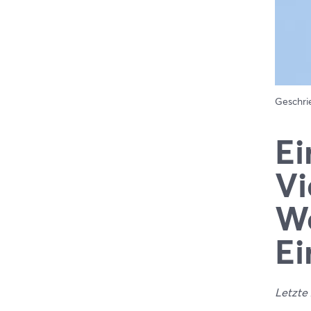
Geschr
Ei
Vi
Wa
Ei
Letzte 