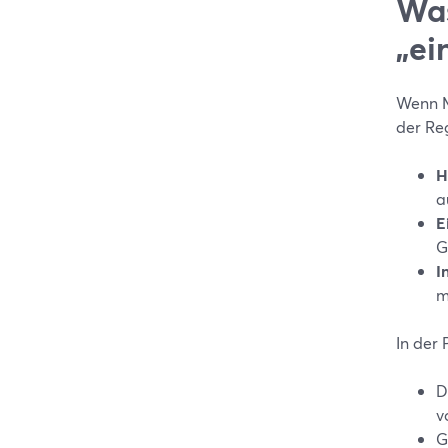
Was
„ei
Wenn M
der Reg
H
a
E
G
I
m
In der 
D
v
G