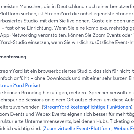
e meisten Menschen, die in Deutschland nach einer benutzerfre
Plattform suchen, ist StreamYard die naheliegendste Standar
rbasiertes Studio, mit dem Sie live gehen, Gäste einladen un
 – fast ohne Einrichtung. Wenn Sie eine komplexe, mehrtägige
-App-Networking veranstalten, können Sie Zoom Events oder
ard-Studio einsetzen, wenn Sie wirklich zusätzliche Event-In
menfassung
treamYard ist ein browserbasiertes Studio, das sich für nicht
infach anfühlt – ohne Downloads und mit einer sehr kurzen Ei
StreamYard Preise
)
ie können Branding hinzufügen, mehrere Sprecher verwalten 
ehrspurige Sessions an einem Ort aufzeichnen, um diese Au
eiterzuverwenden. (
StreamYard kostenpflichtige Funktionen
)
oom Events und Webex Events eignen sich besser für mehrtägi
trukturierte Unternehmensevents, bei denen Hubs, Ticketing
irklich wichtig sind. (
Zoom virtuelle Event-Plattform
,
Webex Ev