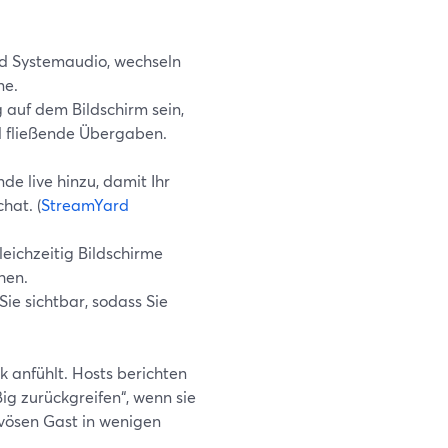
nd Systemaudio, wechseln
ne.
 auf dem Bildschirm sein,
d fließende Übergaben.
e live hinzu, damit Ihr
hat. (
StreamYard
eichzeitig Bildschirme
hen.
Sie sichtbar, sodass Sie
ck anfühlt. Hosts berichten
ig zurückgreifen“, wenn sie
ervösen Gast in wenigen