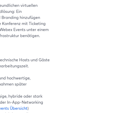
undlichen virtuellen
dlösung: Ein
d Branding hinzufügen
 Konferenz mit Ticketing
 Webex Events unter einem
frastruktur benötigen.
-technische Hosts und Gäste
narbeitungszeit.
und hochwertige,
fnahmen später
ge, hybride oder stark
 oder In-App-Networking
ents Übersicht
)