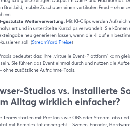
rmöglicht gleichzeitigen Output im Quer- und Hochformat. 
in Breitbild, mobile Zuschauer einen vertikalen Feed – ohne z
ahren.
I-gestützte Weiterverwertung.
Mit KI-Clips werden Aufzeich
nalysiert und in untertitelte Kurzclips verwandelt. Sie können
exteingabe neu generieren lassen, wenn die KI auf ein bes
okussieren soll. (
StreamYard Preise
)
Praxis bedeutet das: Ihre „virtuelle Event-Plattform“ kann glei
 sein. Sie führen das Event einmal durch und nutzen die Auf
 – ohne zusätzliche Aufnahme-Tools.
wser-Studios vs. installierte 
 im Alltag wirklich einfacher?
 Teams starten mit Pro-Tools wie OBS oder StreamLabs und 
ilität mit Komplexität einhergeht – Szenen, Encoder, Hardwar