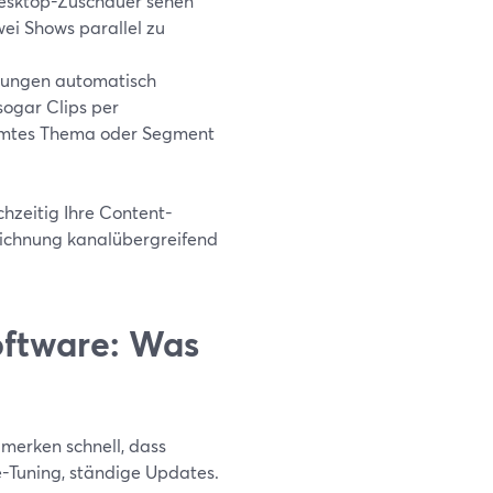
Desktop-Zuschauer sehen
wei Shows parallel zu
nungen automatisch
 sogar Clips per
timmtes Thema oder Segment
chzeitig Ihre Content-
zeichnung kanalübergreifend
Software: Was
merken schnell, dass
e-Tuning, ständige Updates.