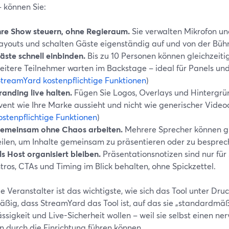
– können Sie:
hre Show steuern, ohne Regieraum.
Sie verwalten Mikrofon u
ayouts und schalten Gäste eigenständig auf und von der Büh
äste schnell einbinden.
Bis zu 10 Personen können gleichzeitig
eitere Teilnehmer warten im Backstage – ideal für Panels un
treamYard kostenpflichtige Funktionen
)
randing live halten.
Fügen Sie Logos, Overlays und Hintergründ
vent wie Ihre Marke aussieht und nicht wie generischer Videoc
ostenpflichtige Funktionen
)
emeinsam ohne Chaos arbeiten.
Mehrere Sprecher können gl
eilen, um Inhalte gemeinsam zu präsentieren oder zu besprec
ls Host organisiert bleiben.
Präsentationsnotizen sind nur für 
ntros, CTAs und Timing im Blick behalten, ohne Spickzettel.
le Veranstalter ist das wichtigste, wie sich das Tool unter Dru
äßig, dass StreamYard das Tool ist, auf das sie „standardmäß
ssigkeit und Live-Sicherheit wollen – weil sie selbst einen n
n durch die Einrichtung führen können.