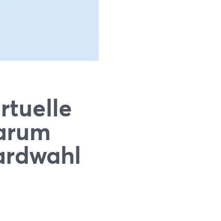
rtuelle
Warum
ardwahl