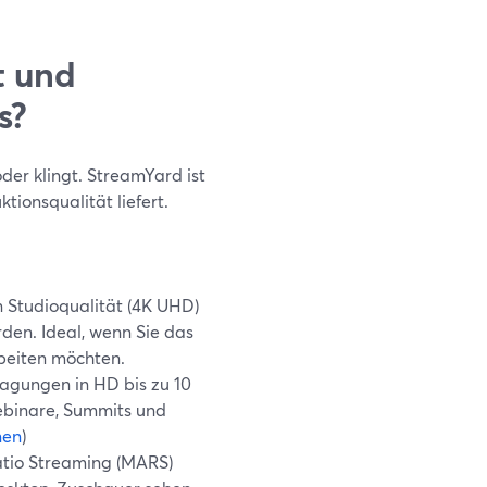
t und
s?
oder klingt. StreamYard ist
tionsqualität liefert.
n Studioqualität (4K UHD)
en. Ideal, wenn Sie das
rbeiten möchten.
agungen in HD bis zu 10
ebinare, Summits und
nen
)
tio Streaming (MARS)