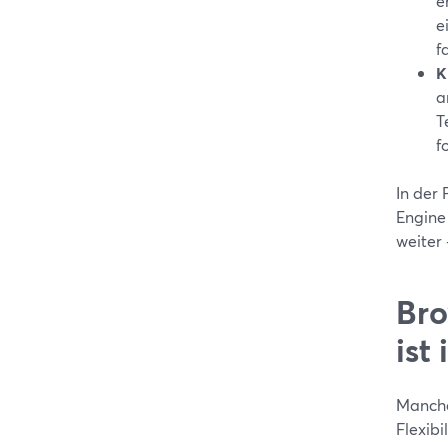
e
e
f
K
a
T
f
In der 
Engine
weiter
Bro
ist
Manche
Flexib