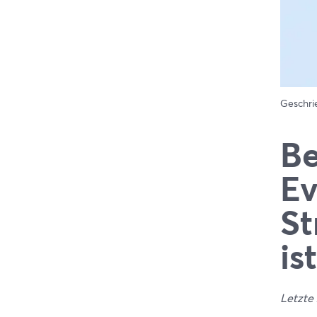
Geschr
Be
Ev
St
ist
Letzte 