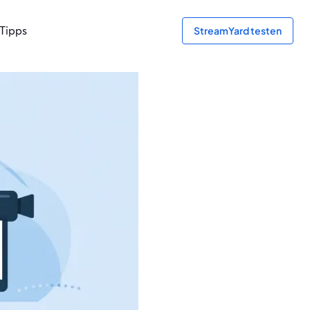
Tipps
StreamYard testen