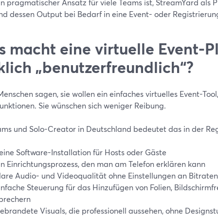
in pragmatischer Ansatz für viele Teams ist, StreamYard als 
nd dessen Output bei Bedarf in eine Event- oder Registrieru
 macht eine virtuelle Event-P
klich „benutzerfreundlich“?
nschen sagen, sie wollen ein einfaches virtuelles Event-Tool,
unktionen. Sie wünschen sich weniger Reibung.
ams und Solo-Creator in Deutschland bedeutet das in der Reg
eine Software-Installation für Hosts oder Gäste
in Einrichtungsprozess, den man am Telefon erklären kann
lare Audio- und Videoqualität ohne Einstellungen an Bitraten
infache Steuerung für das Hinzufügen von Folien, Bildschirmf
prechern
ebrandete Visuals, die professionell aussehen, ohne Designs