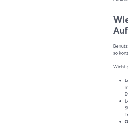
Wie
Auf
Benutze
so konz
Wichti
L
m
E
L
S
T
Q