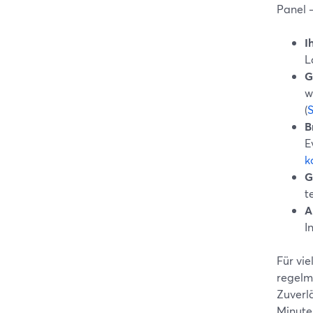
Panel 
I
L
G
w
(
S
B
E
k
G
t
A
I
Für vie
regelm
Zuverlä
Minute