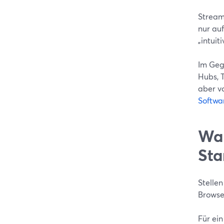
StreamY
nur au
„intuit
Im Geg
Hubs, T
aber vo
Softwa
War
Sta
Stellen
Browse
Für ein