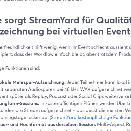
 sorgt StreamYard für Qualitä
zeichnung bei virtuellen Event
rfreundlichkeit hilft wenig, wenn Ihr Event schlecht aussieht 
ipiert, dass der Workflow einfach bleibt, aber trotzdem Produk
ge Funktionen sind:
okale Mehrspur-Aufzeichnung.
Jeder Teilnehmer kann lokal i
it separaten Audiospuren bei 48 kHz WAV aufgezeichnet werd
vent später als Replay, Podcast oder Social Clips weitervera
angform-Sessions.
In kostenpflichtigen Plänen werden Übertr
tunden pro Stream aufgezeichnet – das deckt die meisten W
rainingstage locker ab. (
StreamYard kostenpflichtige Funktio
uer- und Hochformat aus derselben Session.
Multi-Aspect Ra