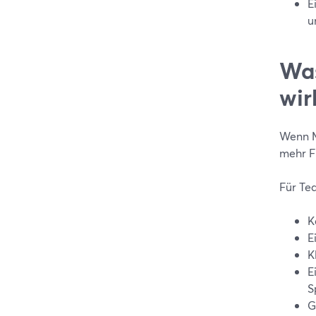
E
u
Was
wir
Wenn Me
mehr F
Für Te
K
E
K
E
S
G