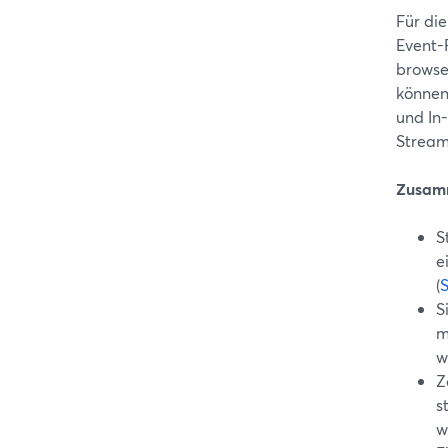
Für di
Event-
browse
können
und In
StreamY
Zusam
S
e
(
S
m
w
Z
s
w