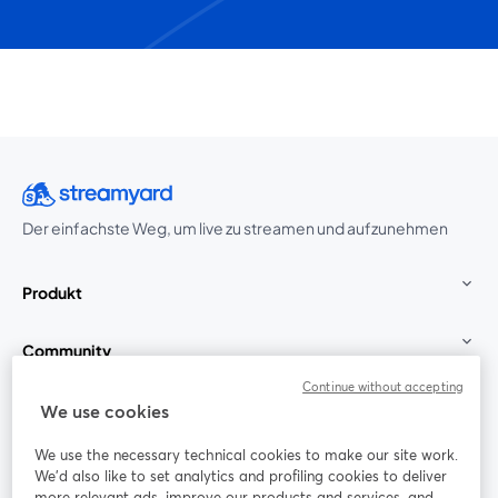
Der einfachste Weg, um live zu streamen und aufzunehmen
Produkt
Community
Continue without accepting
StreamYard für
We use cookies
We use the necessary technical cookies to make our site work.
Mitmachen
We'd also like to set analytics and profiling cookies to deliver
more relevant ads, improve our products and services, and