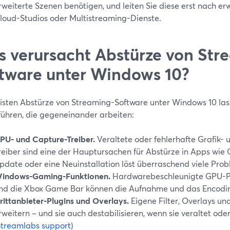
rweiterte Szenen benötigen, und leiten Sie diese erst nach er
loud-Studios oder Multistreaming-Dienste.
 verursacht Abstürze von Str
tware unter Windows 10?
isten Abstürze von Streaming-Software unter Windows 10 lass
führen, die gegeneinander arbeiten:
PU- und Capture-Treiber.
Veraltete oder fehlerhafte Grafik-
reiber sind eine der Hauptursachen für Abstürze in Apps wie
pdate oder eine Neuinstallation löst überraschend viele Prob
indows-Gaming-Funktionen.
Hardwarebeschleunigte GPU-P
nd die Xbox Game Bar können die Aufnahme und das Encodin
rittanbieter-Plugins und Overlays.
Eigene Filter, Overlays un
rweitern – und sie auch destabilisieren, wenn sie veraltet ode
Streamlabs support
)