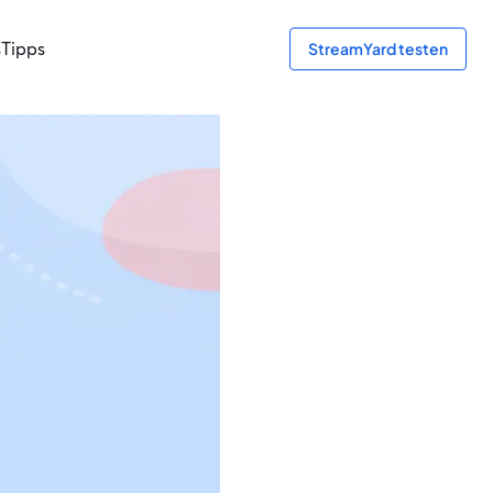
s
Tipps
StreamYard testen