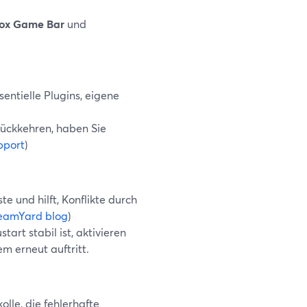
box Game Bar
und
entielle Plugins, eigene
rückkehren, haben Sie
pport
)
te und hilft, Konflikte durch
eamYard blog
)
rt stabil ist, aktivieren
m erneut auftritt.
olle, die fehlerhafte