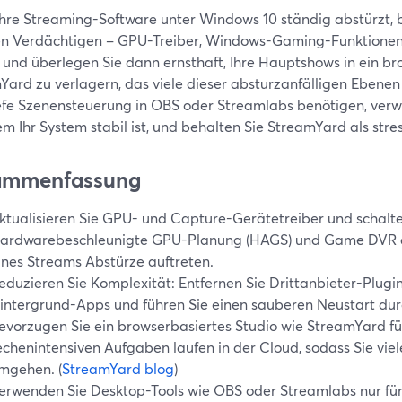
hre Streaming-Software unter Windows 10 ständig abstürzt, 
en Verdächtigen – GPU-Treiber, Windows-Gaming-Funktionen,
 und überlegen Sie dann ernsthaft, Ihre Hauptshows in ein br
Yard zu verlagern, das viele dieser absturzanfälligen Ebenen
iefe Szenensteuerung in OBS oder Streamlabs benötigen, verwe
 Ihr System stabil ist, und behalten Sie StreamYard als stre
ammenfassung
ktualisieren Sie GPU- und Capture-Gerätetreiber und schalt
ardwarebeschleunigte GPU-Planung (HAGS) und Game DVR a
ines Streams Abstürze auftreten.
eduzieren Sie Komplexität: Entfernen Sie Drittanbieter-Plugin
intergrund-Apps und führen Sie einen sauberen Neustart durc
evorzugen Sie ein browserbasiertes Studio wie StreamYard fü
echenintensiven Aufgaben laufen in der Cloud, sodass Sie vi
mgehen. (
StreamYard blog
)
erwenden Sie Desktop-Tools wie OBS oder Streamlabs nur für 