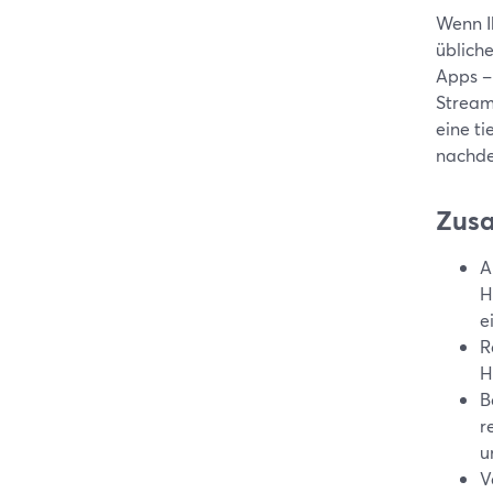
Wenn I
üblich
Apps –
Stream
eine t
nachdem
Zus
A
H
e
R
H
B
r
u
V