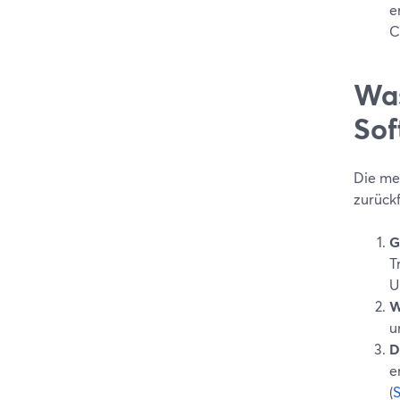
e
C
Was
Sof
Die me
zurück
G
T
U
W
u
D
e
(