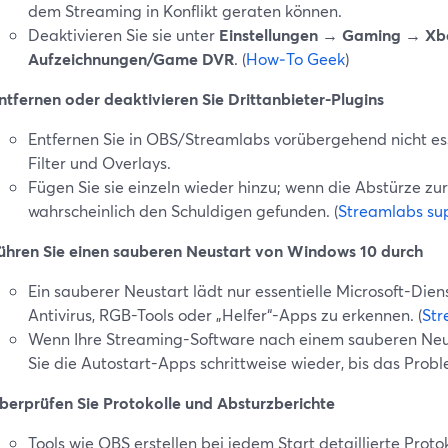
dem Streaming in Konflikt geraten können.
Deaktivieren Sie sie unter
Einstellungen → Gaming → X
Aufzeichnungen/Game DVR
. (
How‑To Geek
)
ntfernen oder deaktivieren Sie Drittanbieter-Plugins
Entfernen Sie in OBS/Streamlabs vorübergehend nicht ess
Filter und Overlays.
Fügen Sie sie einzeln wieder hinzu; wenn die Abstürze zu
wahrscheinlich den Schuldigen gefunden. (
Streamlabs su
ühren Sie einen sauberen Neustart von Windows 10 durch
Ein sauberer Neustart lädt nur essentielle Microsoft-Diens
Antivirus, RGB-Tools oder „Helfer“-Apps zu erkennen. (
Str
Wenn Ihre Streaming-Software nach einem sauberen Neusta
Sie die Autostart-Apps schrittweise wieder, bis das Proble
berprüfen Sie Protokolle und Absturzberichte
Tools wie OBS erstellen bei jedem Start detaillierte Protok