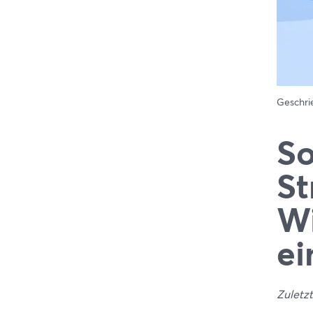
Geschr
So
St
Wi
ei
Zuletzt