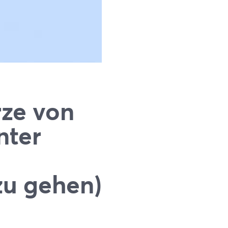
rze von
nter
zu gehen)