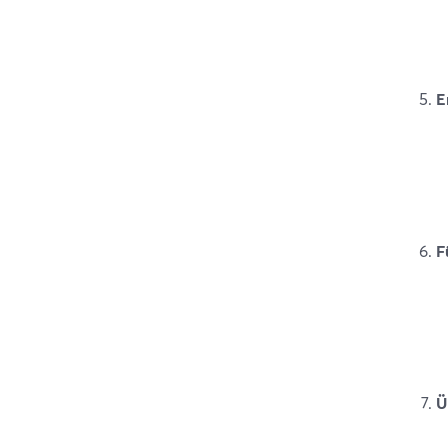
E
F
Ü