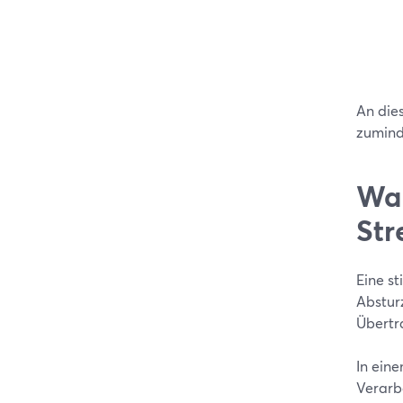
An die
zumind
Wan
Str
Eine st
Abstur
Übertr
In ein
Verarb