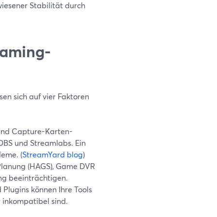
wiesener Stabilität durch
eaming-
en sich auf vier Faktoren
 und Capture-Karten-
 OBS und Streamlabs. Ein
leme. (
StreamYard blog
)
lanung (HAGS), Game DVR
g beeinträchtigen.
d Plugins können Ihre Tools
r inkompatibel sind.