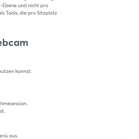
e-Ebene und nicht pro
s Tools, die pro Sitzplatz
Webcam
nutzen kannst:
ahmesession.
st.
enü aus.