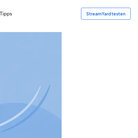
Tipps
StreamYard testen