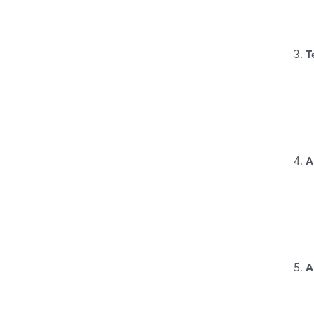
T
A
A