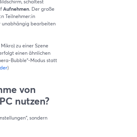
ildschirm, schaltest
uf
Aufnehmen
. Der große
:n Teilnehmer:in
r unabhängig bearbeiten
Mikro) zu einer Szene
rfolgt einen ähnlichen
amera-Bubble“-Modus statt
der
)
ahme von
PC nutzen?
instellungen“, sondern