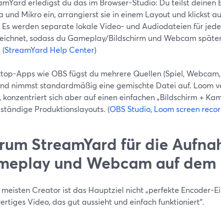
amYard erledigst du das im Browser-Studio: Du teilst deinen B
und Mikro ein, arrangierst sie in einem Layout und klickst a
: Es werden separate lokale Video- und Audiodateien für jede
eichnet, sodass du Gameplay/Bildschirm und Webcam späte
 (
StreamYard Help Center
)
ktop-Apps wie OBS fügst du mehrere Quellen (Spiel, Webcam, 
und nimmst standardmäßig eine gemischte Datei auf. Loom ve
, konzentriert sich aber auf einen einfachen „Bildschirm + K
lständige Produktionslayouts. (
OBS Studio
,
Loom screen recor
um StreamYard für die Aufn
meplay und Webcam auf dem 
 meisten Creator ist das Hauptziel nicht „perfekte Encoder-E
rtiges Video, das gut aussieht und einfach funktioniert“.