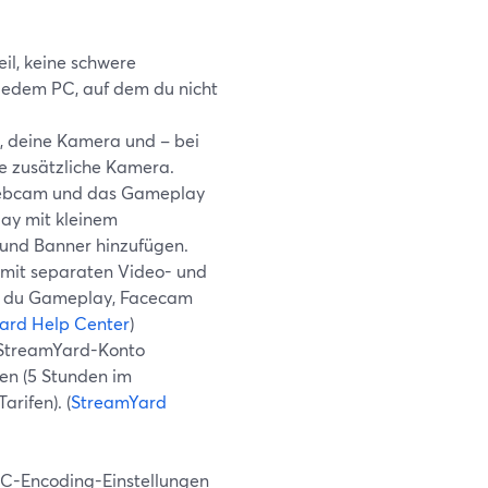
il, keine schwere
r jedem PC, auf dem du nicht
er, deine Kamera und – bei
ne zusätzliche Kamera.
Webcam und das Gameplay
lay mit kleinem
und Banner hinzufügen.
l mit separaten Video- und
nn du Gameplay, Facecam
ard Help Center
)
 StreamYard-Konto
sen (5 Stunden im
arifen). (
StreamYard
 PC-Encoding-Einstellungen