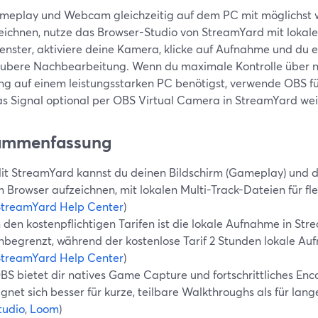
eplay und Webcam gleichzeitig auf dem PC mit möglichst
eichnen, nutze das Browser-Studio von StreamYard mit lokale
Fenster, aktiviere deine Kamera, klicke auf Aufnahme und du e
aubere Nachbearbeitung. Wenn du maximale Kontrolle über 
ng auf einem leistungsstarken PC benötigst, verwende OBS 
das Signal optional per OBS Virtual Camera in StreamYard wei
ammenfassung
it StreamYard kannst du deinen Bildschirm (Gameplay) un
m Browser aufzeichnen, mit lokalen Multi-Track-Dateien für f
StreamYard Help Center
)
n den kostenpflichtigen Tarifen ist die lokale Aufnahme in St
nbegrenzt, während der kostenlose Tarif 2 Stunden lokale Au
StreamYard Help Center
)
BS bietet dir natives Game Capture und fortschrittliches E
ignet sich besser für kurze, teilbare Walkthroughs als für lan
tudio
,
Loom
)