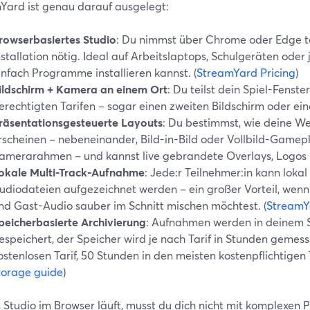
Yard ist genau darauf ausgelegt:
rowserbasiertes Studio
: Du nimmst über Chrome oder Edge te
nstallation nötig. Ideal auf Arbeitslaptops, Schulgeräten ode
infach Programme installieren kannst. (
StreamYard Pricing
)
ildschirm + Kamera an einem Ort
: Du teilst dein Spiel-Fenst
erechtigten Tarifen – sogar einen zweiten Bildschirm oder ei
räsentationsgesteuerte Layouts
: Du bestimmst, wie deine 
rscheinen – nebeneinander, Bild-in-Bild oder Vollbild-Gamep
amerarahmen – und kannst live gebrandete Overlays, Logos 
okale Multi-Track-Aufnahme
: Jede:r Teilnehmer:in kann loka
udiodateien aufgezeichnet werden – ein großer Vorteil, we
nd Gast-Audio sauber im Schnitt mischen möchtest. (
StreamY
peicherbasierte Archivierung
: Aufnahmen werden in deinem
espeichert, der Speicher wird je nach Tarif in Stunden gemes
ostenlosen Tarif, 50 Stunden in den meisten kostenpflichtigen T
torage guide
)
 Studio im Browser läuft, musst du dich nicht mit komplexen