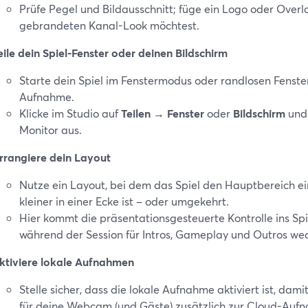
Prüfe Pegel und Bildausschnitt; füge ein Logo oder Overl
gebrandeten Kanal-Look möchtest.
eile dein Spiel-Fenster oder deinen Bildschirm
Starte dein Spiel im Fenstermodus oder randlosen Fenste
Aufnahme.
Klicke im Studio auf
Teilen
→
Fenster
oder
Bildschirm
und 
Monitor aus.
rrangiere dein Layout
Nutze ein Layout, bei dem das Spiel den Hauptbereich
kleiner in einer Ecke ist – oder umgekehrt.
Hier kommt die präsentationsgesteuerte Kontrolle ins Sp
während der Session für Intros, Gameplay und Outros wec
ktiviere lokale Aufnahmen
Stelle sicher, dass die lokale Aufnahme aktiviert ist, da
für deine Webcam (und Gäste) zusätzlich zur Cloud-Aufna