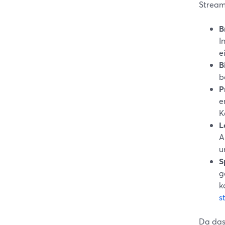
Stream
B
I
e
B
b
P
e
K
L
A
u
S
g
k
s
Da das