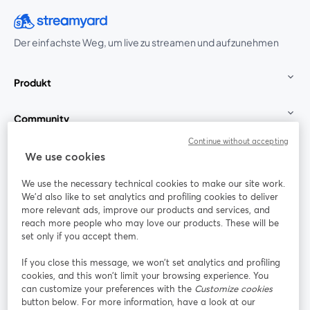
Der einfachste Weg, um live zu streamen und aufzunehmen
Produkt
Community
Continue without accepting
StreamYard für
We use cookies
We use the necessary technical cookies to make our site work.
Mitmachen
We'd also like to set analytics and profiling cookies to deliver
more relevant ads, improve our products and services, and
reach more people who may love our products. These will be
Webinar
Facebook
X (Twitter)
wird in einem neuen Tab geöffnet
wird in ei
set only if you accept them.
YouTube
Instagram
LinkedIn
wird in einem neuen Tab geöffnet
wird in einem neuen Tab geöffnet
wird in eine
If you close this message, we won’t set analytics and profiling
cookies, and this won’t limit your browsing experience. You
can customize your preferences with the
Customize cookies
button below. For more information, have a look at our