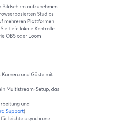
en Bildschirm aufzunehmen
browserbasierten Studios
uf mehreren Plattformen
ie tiefe lokale Kontrolle
 wie OBS oder Loom
m, Kamera und Gäste mit
 ein Multistream-Setup, das
arbeitung und
rd Support
)
für leichte asynchrone