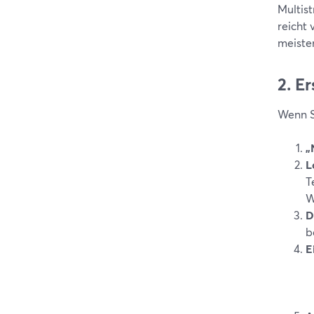
Multist
reicht 
meisten
2. E
Wenn S
„
L
T
W
D
b
E