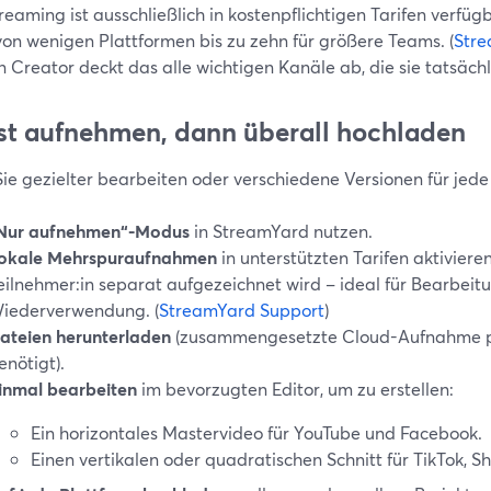
reaming ist ausschließlich in kostenpflichtigen Tarifen verfüg
von wenigen Plattformen bis zu zehn für größere Teams. (
Stre
 Creator deckt das alle wichtigen Kanäle ab, die sie tatsächl
rst aufnehmen, dann überall hochladen
ie gezielter bearbeiten oder verschiedene Versionen für jed
Nur aufnehmen“-Modus
in StreamYard nutzen.
okale Mehrspuraufnahmen
in unterstützten Tarifen aktivieren
eilnehmer:in separat aufgezeichnet wird – ideal für Bearbeit
iederverwendung. (
StreamYard Support
)
ateien herunterladen
(zusammengesetzte Cloud-Aufnahme plu
enötigt).
inmal bearbeiten
im bevorzugten Editor, um zu erstellen:
Ein horizontales Mastervideo für YouTube und Facebook.
Einen vertikalen oder quadratischen Schnitt für TikTok, Sh