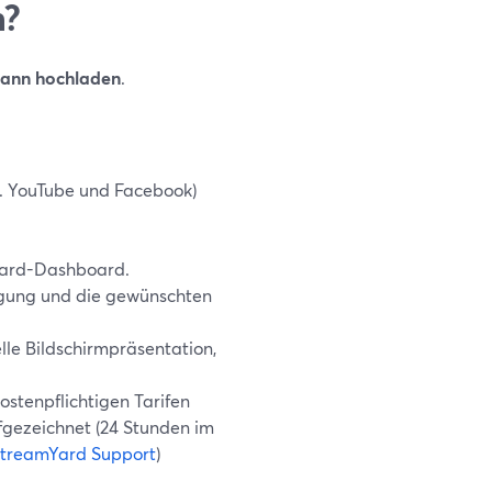
n?
ann hochladen
.
 B. YouTube und Facebook)
mYard-Dashboard.
agung und die gewünschten
elle Bildschirmpräsentation,
 kostenpflichtigen Tarifen
fgezeichnet (24 Stunden im
treamYard Support
)