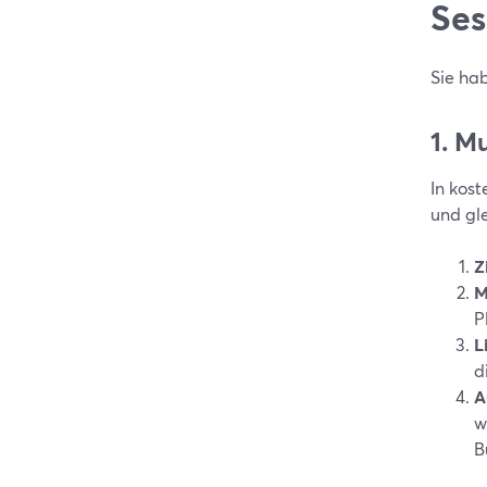
Ses
Sie ha
1. M
In kost
und gl
Z
M
P
L
d
A
w
B