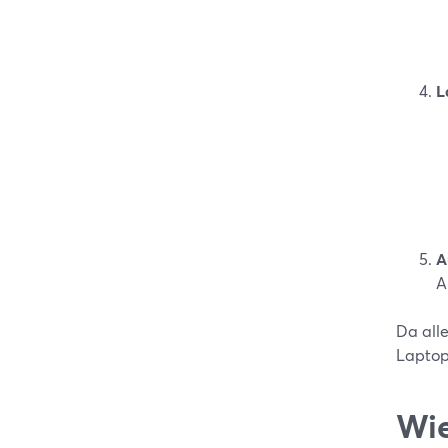
L
A
A
Da all
Laptop
Wie