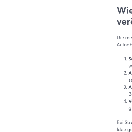
Wie
ver
Die me
Aufnah
S
w
A
s
A
B
V
g
Bei St
Idee ge