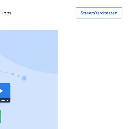
Tipps
StreamYard testen