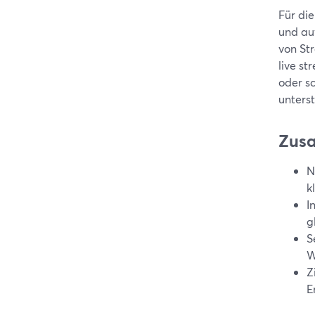
Für di
und au
von St
live st
oder s
unters
Zus
N
k
I
g
S
W
Z
E