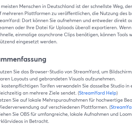
e meisten Menschen in Deutschland ist der schnellste Weg, d
f mehreren Plattformen zu veröffentlichen, die Nutzung des 
reamYard: Dort können Sie aufnehmen und entweder direkt a
reamen oder Ihre Datei für Uploads überall exportieren. Wenn S
chnelle, einmalige asynchrone Clips benötigen, können Tools
tützend eingesetzt werden.
ammenfassung
utzen Sie das Browser-Studio von StreamYard, um Bildschir
laren Layouts und gebrandeten Visuals aufzunehmen.
n kostenpflichtigen Tarifen verwandeln Sie dasselbe Studio in
leichzeitig an mehrere Ziele sendet. (
StreamYard Help
)
etzen Sie auf lokale Mehrspuraufnahmen für hochwertige Be
iederverwendung auf verschiedenen Plattformen. (
StreamYa
iehen Sie OBS für umfangreiche, lokale Aufnahmen und Loom 
rklärvideos in Betracht.