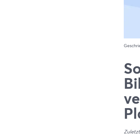
Geschr
So
Bi
ve
Pl
Zuletzt