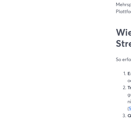
Mehrsp
Plattf
Wie
Str
So erfa
E
o
T
g
n
(
Q