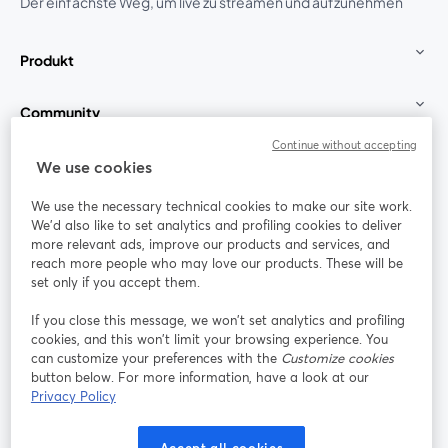
Der einfachste Weg, um live zu streamen und aufzunehmen
Produkt
Community
Continue without accepting
StreamYard für
We use cookies
We use the necessary technical cookies to make our site work.
Mitmachen
We'd also like to set analytics and profiling cookies to deliver
more relevant ads, improve our products and services, and
reach more people who may love our products. These will be
Webinar
Facebook
X (Twitter)
wird in einem neuen Tab geöffnet
wird in ei
set only if you accept them.
YouTube
Instagram
LinkedIn
wird in einem neuen Tab geöffnet
wird in einem neuen Tab geöffnet
wird in eine
If you close this message, we won’t set analytics and profiling
cookies, and this won’t limit your browsing experience. You
can customize your preferences with the
Customize cookies
button below. For more information, have a look at our
Privacy Policy
Nutzungsbedingungen
Plattformbedingungen
wird in einem neuen Tab geöffnet
wird in eine
Datenschutzrichtlinie
Cookie-Richtlinie