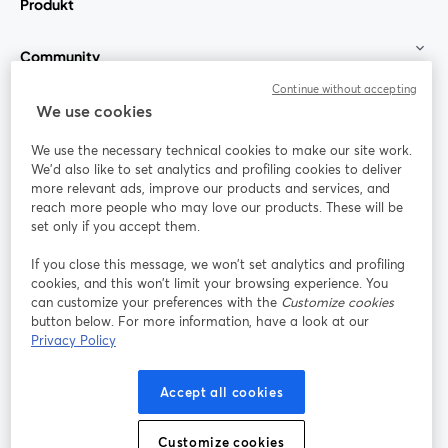
Produkt
Community
Continue without accepting
StreamYard für
We use cookies
We use the necessary technical cookies to make our site work.
Mitmachen
We'd also like to set analytics and profiling cookies to deliver
more relevant ads, improve our products and services, and
reach more people who may love our products. These will be
Webinar
Facebook
X (Twitter)
wird in einem neuen Tab geöffnet
wird in ei
set only if you accept them.
YouTube
Instagram
LinkedIn
wird in einem neuen Tab geöffnet
wird in einem neuen Tab geöffnet
wird in eine
If you close this message, we won’t set analytics and profiling
cookies, and this won’t limit your browsing experience. You
can customize your preferences with the
Customize cookies
button below. For more information, have a look at our
Privacy Policy
Nutzungsbedingungen
Plattformbedingungen
wird in einem neuen Tab geöffnet
wird in eine
Datenschutzrichtlinie
Cookie-Richtlinie
Accept all cookies
wird in einem neuen Tab geöffnet
wird in einem n
Cookie-Einstellungen
Hilfe-Center
Customize cookies