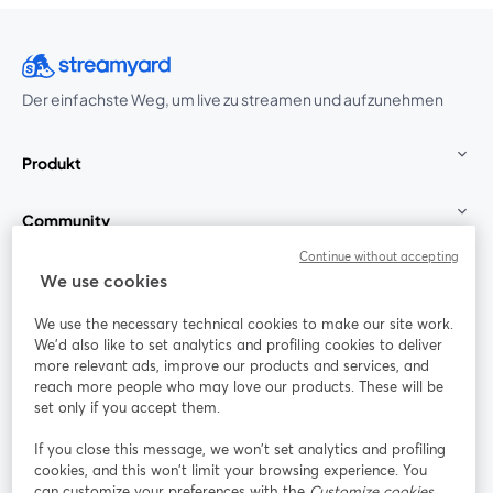
Der einfachste Weg, um live zu streamen und aufzunehmen
Produkt
Community
Continue without accepting
StreamYard für
We use cookies
We use the necessary technical cookies to make our site work.
Mitmachen
We'd also like to set analytics and profiling cookies to deliver
more relevant ads, improve our products and services, and
reach more people who may love our products. These will be
Webinar
Facebook
X (Twitter)
wird in einem neuen Tab geöffnet
wird in ei
set only if you accept them.
YouTube
Instagram
LinkedIn
wird in einem neuen Tab geöffnet
wird in einem neuen Tab geöffnet
wird in eine
If you close this message, we won’t set analytics and profiling
cookies, and this won’t limit your browsing experience. You
can customize your preferences with the
Customize cookies