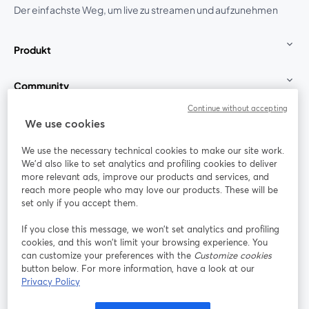
Der einfachste Weg, um live zu streamen und aufzunehmen
Produkt
Community
Continue without accepting
StreamYard für
We use cookies
We use the necessary technical cookies to make our site work.
Mitmachen
We'd also like to set analytics and profiling cookies to deliver
more relevant ads, improve our products and services, and
reach more people who may love our products. These will be
Webinar
Facebook
X (Twitter)
wird in einem neuen Tab geöffnet
wird in ei
set only if you accept them.
YouTube
Instagram
LinkedIn
wird in einem neuen Tab geöffnet
wird in einem neuen Tab geöffnet
wird in eine
If you close this message, we won’t set analytics and profiling
cookies, and this won’t limit your browsing experience. You
can customize your preferences with the
Customize cookies
button below. For more information, have a look at our
Privacy Policy
Nutzungsbedingungen
Plattformbedingungen
wird in einem neuen Tab geöffnet
wird in eine