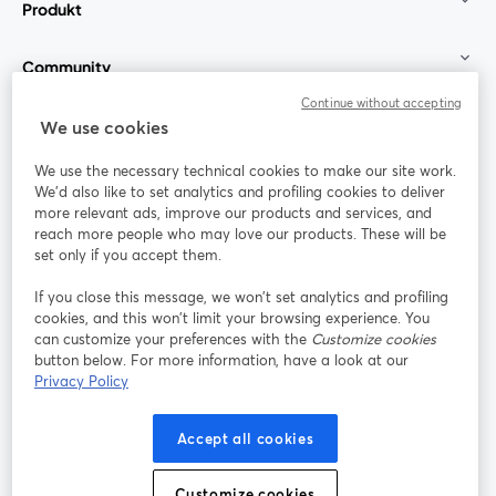
Produkt
Community
Continue without accepting
StreamYard für
We use cookies
We use the necessary technical cookies to make our site work.
Mitmachen
We'd also like to set analytics and profiling cookies to deliver
more relevant ads, improve our products and services, and
reach more people who may love our products. These will be
Webinar
Facebook
X (Twitter)
wird in einem neuen Tab geöffnet
wird in ei
set only if you accept them.
YouTube
Instagram
LinkedIn
wird in einem neuen Tab geöffnet
wird in einem neuen Tab geöffnet
wird in eine
If you close this message, we won’t set analytics and profiling
cookies, and this won’t limit your browsing experience. You
can customize your preferences with the
Customize cookies
button below. For more information, have a look at our
Privacy Policy
Nutzungsbedingungen
Plattformbedingungen
wird in einem neuen Tab geöffnet
wird in eine
Datenschutzrichtlinie
Cookie-Richtlinie
Accept all cookies
wird in einem neuen Tab geöffnet
wird in einem n
Cookie-Einstellungen
Hilfe-Center
Customize cookies