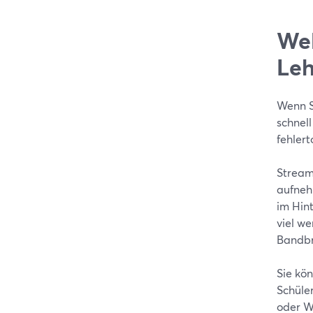
Wel
Leh
Wenn S
schnell
fehler
Stream
aufneh
im Hin
viel we
Bandbr
Sie kö
Schüle
oder W