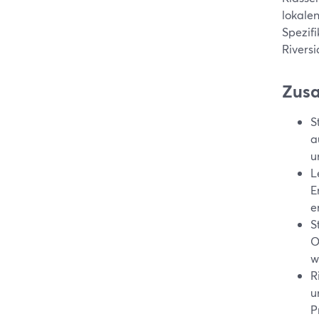
lokale
Spezif
Rivers
Zus
S
a
u
L
E
e
S
O
w
R
u
P