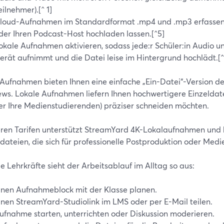
eilnehmer).[^ 1]
loud-Aufnahmen im Standardformat .mp4 und .mp3 erfassen, d
der Ihren Podcast-Host hochladen lassen.[^5]
okale Aufnahmen aktivieren, sodass jede:r Schüler:in Audio 
erät aufnimmt und die Datei leise im Hintergrund hochlädt.[^
Aufnahmen bieten Ihnen eine einfache „Ein-Datei“-Version de
ews. Lokale Aufnahmen liefern Ihnen hochwertigere Einzeldatei
der Ihre Medienstudierenden) präziser schneiden möchten.
eren Tarifen unterstützt StreamYard 4K-Lokalaufnahmen und 
ateien, die sich für professionelle Postproduktion oder Medie
le Lehrkräfte sieht der Arbeitsablauf im Alltag so aus:
inen Aufnahmeblock mit der Klasse planen.
inen StreamYard-Studiolink im LMS oder per E-Mail teilen.
ufnahme starten, unterrichten oder Diskussion moderieren.