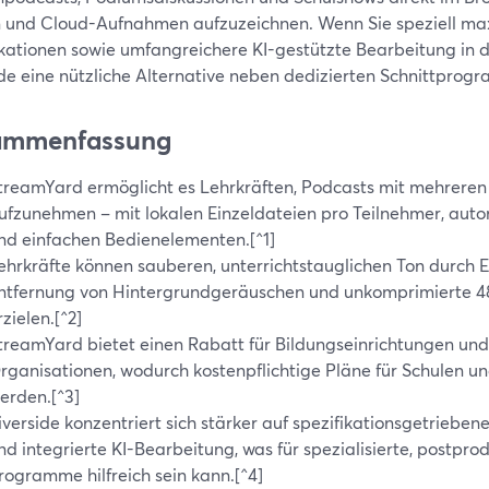
n und Cloud-Aufnahmen aufzuzeichnen. Wenn Sie speziell m
ikationen sowie umfangreichere KI-gestützte Bearbeitung in 
ide eine nützliche Alternative neben dedizierten Schnittprog
ammenfassung
treamYard ermöglicht es Lehrkräften, Podcasts mit mehreren
ufzunehmen – mit lokalen Einzeldateien pro Teilnehmer, au
nd einfachen Bedienelementen.[^1]
ehrkräfte können sauberen, unterrichtstauglichen Ton durch 
ntfernung von Hintergrundgeräuschen und unkomprimierte 
rzielen.[^2]
treamYard bietet einen Rabatt für Bildungseinrichtungen un
rganisationen, wodurch kostenpflichtige Pläne für Schulen u
erden.[^3]
iverside konzentriert sich stärker auf spezifikationsgetrieb
nd integrierte KI-Bearbeitung, was für spezialisierte, postpro
rogramme hilfreich sein kann.[^4]