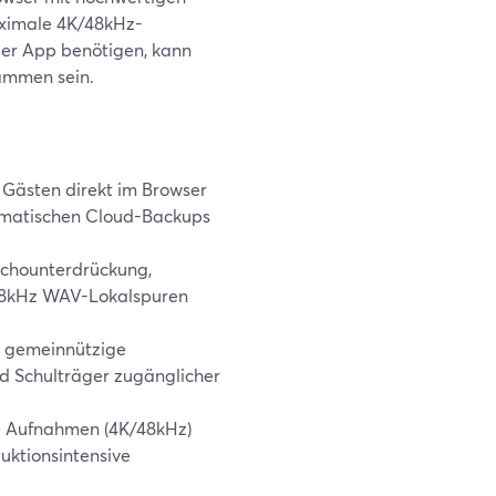
aximale 4K/48kHz-
der App benötigen, kann
rammen sein.
 Gästen direkt im Browser
tomatischen Cloud-Backups
Echounterdrückung,
48kHz WAV-Lokalspuren
d gemeinnützige
nd Schulträger zugänglicher
ene Aufnahmen (4K/48kHz)
duktionsintensive