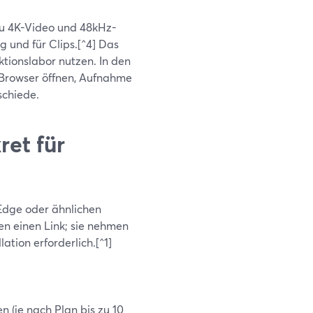
 zu 4K-Video und 48kHz-
 und für Clips.[^4] Das
tionslabor nutzen. In den
„Browser öffnen, Aufnahme
schiede.
ret für
, Edge oder ähnlichen
nen einen Link; sie nehmen
tion erforderlich.[^1]
 (je nach Plan bis zu 10