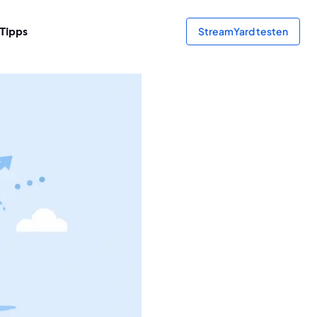
Tipps
StreamYard testen