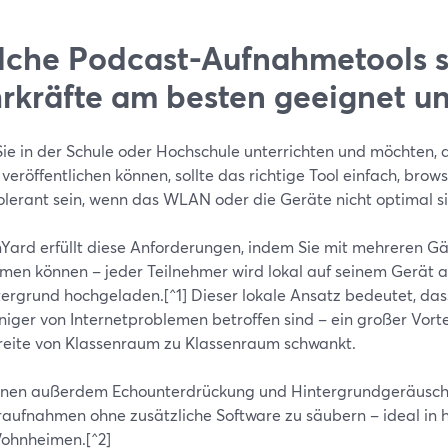
che Podcast-Aufnahmetools s
rkräfte am besten geeignet u
ie in der Schule oder Hochschule unterrichten und möchten, d
 veröffentlichen können, sollte das richtige Tool einfach, brow
tolerant sein, wenn das WLAN oder die Geräte nicht optimal s
Yard erfüllt diese Anforderungen, indem Sie mit mehreren Gä
men können – jeder Teilnehmer wird lokal auf seinem Gerät a
tergrund hochgeladen.[^1] Dieser lokale Ansatz bedeutet, das
niger von Internetproblemen betroffen sind – ein großer Vortei
eite von Klassenraum zu Klassenraum schwankt.
nnen außerdem Echounterdrückung und Hintergrundgeräusch-
raufnahmen ohne zusätzliche Software zu säubern – ideal in 
ohnheimen.[^2]