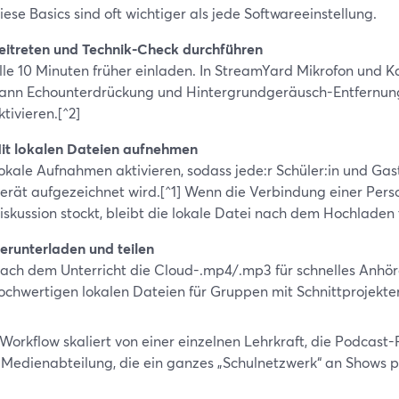
iese Basics sind oft wichtiger als jede Softwareeinstellung.
eitreten und Technik-Check durchführen
lle 10 Minuten früher einladen. In StreamYard Mikrofon und K
ann Echounterdrückung und Hintergrundgeräusch-Entfernung
ktivieren.[^2]
it lokalen Dateien aufnehmen
okale Aufnahmen aktivieren, sodass jede:r Schüler:in und Ga
erät aufgezeichnet wird.[^1] Wenn die Verbindung einer Pers
iskussion stockt, bleibt die lokale Datei nach dem Hochladen 
erunterladen und teilen
ach dem Unterricht die Cloud-.mp4/.mp3 für schnelles Anhör
ochwertigen lokalen Dateien für Gruppen mit Schnittprojekten
Workflow skaliert von einer einzelnen Lehrkraft, die Podcast-
r Medienabteilung, die ein ganzes „Schulnetzwerk“ an Shows p