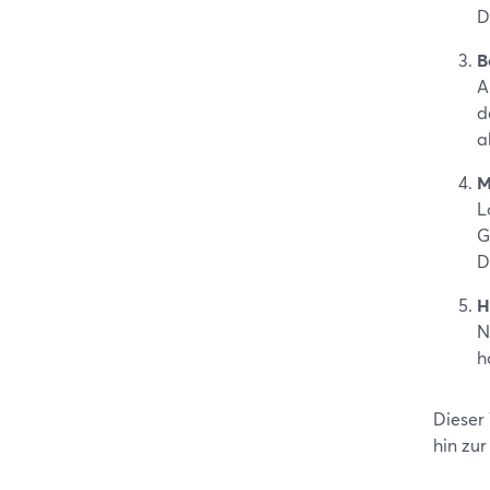
D
B
A
d
a
M
L
G
D
H
N
h
Dieser 
hin zu