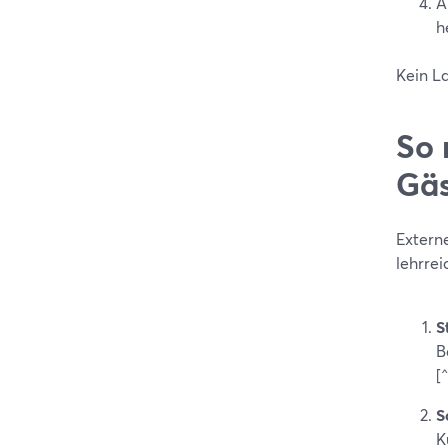
A
h
Kein L
So 
Gäs
Extern
lehrrei
S
B
[^
S
K