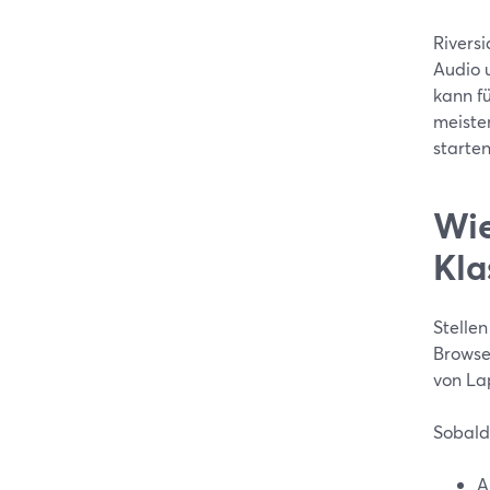
Rivers
Audio 
kann f
meiste
starte
Wie
Kla
Stellen
Browser
von Lap
Sobald 
A