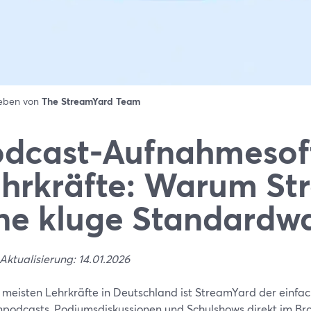
ieben von
The StreamYard Team
dcast-Aufnahmesoft
hrkräfte: Warum St
ne kluge Standardwa
Aktualisierung: 14.01.2026
e meisten Lehrkräfte in Deutschland ist StreamYard der einfac
npodcasts, Podiumsdiskussionen und Schulshows direkt im Br