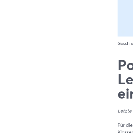
Geschr
Po
Le
ei
Letzte 
Für di
Klasse