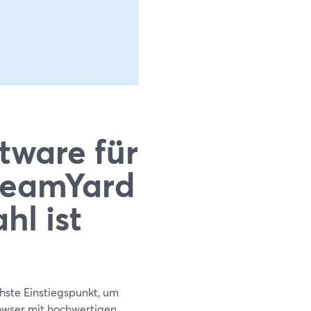
ware für
reamYard
hl ist
hste Einstiegspunkt, um
owser mit hochwertigen