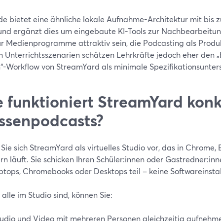
ide bietet eine ähnliche lokale Aufnahme-Architektur mit bis
und ergänzt dies um eingebaute KI-Tools zur Nachbearbeitung
ür Medienprogramme attraktiv sein, die Podcasting als Produk
n Unterrichtsszenarien schätzen Lehrkräfte jedoch eher den 
n“-Workflow von StreamYard als minimale Spezifikationsunter
 funktioniert StreamYard konk
ssenpodcasts?
 Sie sich StreamYard als virtuelles Studio vor, das in Chrome
n läuft. Sie schicken Ihren Schüler:innen oder Gastredner:in
tops, Chromebooks oder Desktops teil – keine Softwareinstalla
alle im Studio sind, können Sie:
udio und Video mit mehreren Personen gleichzeitig aufnehmen