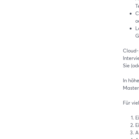
T
C
o
L
G
Cloud-
Intervi
Sie (o
In höh
Masterd
Für vie
E
E
A