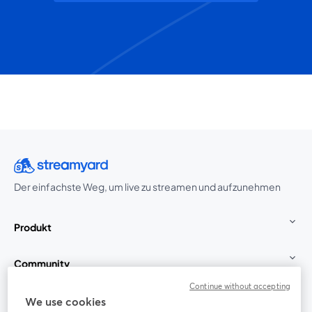
Der einfachste Weg, um live zu streamen und aufzunehmen
Produkt
Community
Continue without accepting
StreamYard für
We use cookies