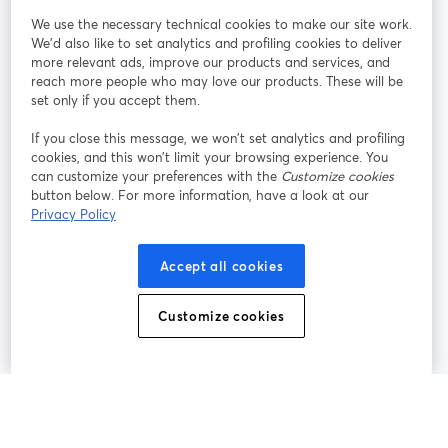
We use the necessary technical cookies to make our site work.
Mitmachen
We'd also like to set analytics and profiling cookies to deliver
more relevant ads, improve our products and services, and
reach more people who may love our products. These will be
Webinar
Facebook
X (Twitter)
wird in einem neuen Tab geöffnet
wird in ei
set only if you accept them.
YouTube
Instagram
LinkedIn
wird in einem neuen Tab geöffnet
wird in einem neuen Tab geöffnet
wird in eine
If you close this message, we won’t set analytics and profiling
cookies, and this won’t limit your browsing experience. You
can customize your preferences with the
Customize cookies
button below. For more information, have a look at our
Privacy Policy
Nutzungsbedingungen
Plattformbedingungen
wird in einem neuen Tab geöffnet
wird in eine
Datenschutzrichtlinie
Cookie-Richtlinie
Accept all cookies
wird in einem neuen Tab geöffnet
wird in einem n
Cookie-Einstellungen
Hilfe-Center
Customize cookies
wird in einem ne
Deutsch
©
2026
Bending Spoons US Inc.