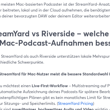
e meisten Mac-basierten Podcaster ist der StreamYard-Ansatz
r beitreten, lokal und in der Cloud aufnehmen, die benötigt
n deiner bevorzugten DAW oder deinem Editor weiterarbeiten
eamYard vs Riverside – welche
 Mac-Podcast-Aufnahmen bess
 StreamYard als auch Riverside unterstützen lokale Mehrspu
chiedliche Schwerpunkte.
treamYard für Mac-Nutzer meist die bessere Standardwahl i
u möchtest einen
Live-First-Workflow
– Multistreaming auf P
utomatische Aufzeichnung deines Podcasts für spätere Bearb
ostenpflichtigen Plänen gibt es kein monatliches Limit für S
ur Sitzungs- und Speicherlimits. (
StreamYard Pricing
)
ir sind
zuverlässiges, hochwertiges Audio und Video
wichtig, 