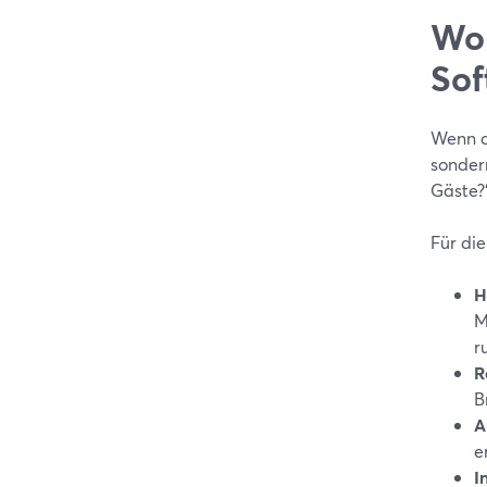
Wor
Sof
Wenn du
sonder
Gäste?
Für di
H
M
r
R
B
A
e
I