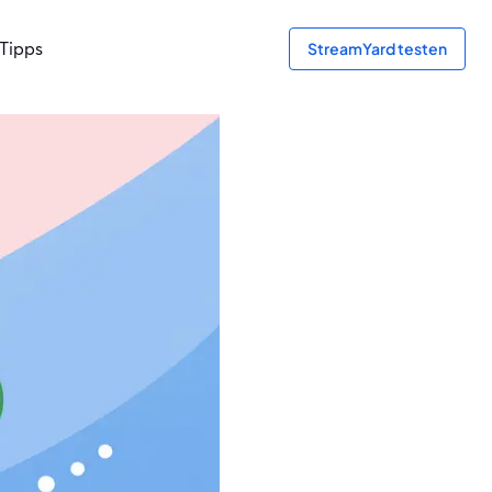
Tipps
StreamYard testen