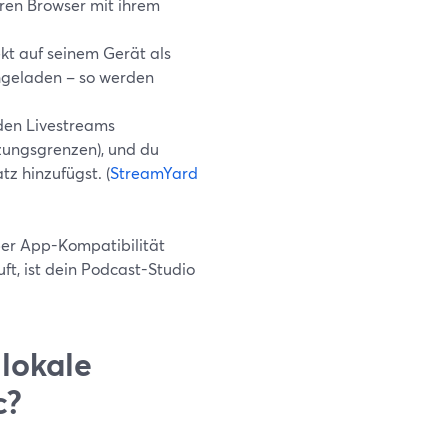
hren Browser mit ihrem
kt auf seinem Gerät als
hgeladen – so werden
den Livestreams
zungsgrenzen), und du
z hinzufügst. (
StreamYard
ber App-Kompatibilität
t, ist dein Podcast-Studio
lokale
c?