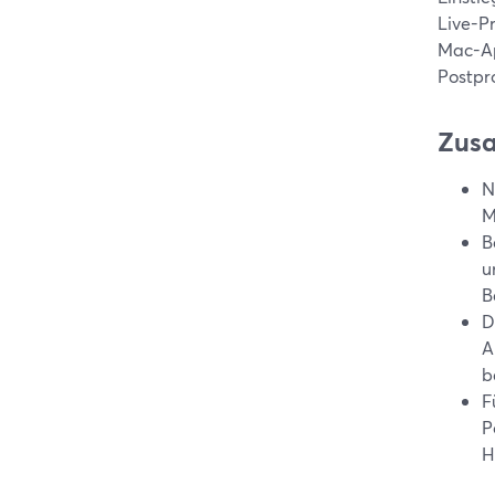
Live-P
Mac-Ap
Postpro
Zus
N
M
B
u
B
D
A
b
F
P
H