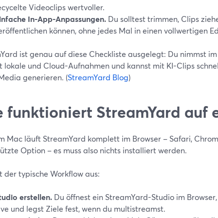
ecycelte Videoclips wertvoller.
infache In-App-Anpassungen.
Du solltest trimmen, Clips zieh
eröffentlichen können, ohne jedes Mal in einen vollwertigen E
Yard ist genau auf diese Checkliste ausgelegt: Du nimmst im
st lokale und Cloud-Aufnahmen und kannst mit KI-Clips schne
Media generieren. (
StreamYard Blog
)
 funktioniert StreamYard auf
m Mac läuft StreamYard komplett im Browser – Safari, Chrom
ützte Option – es muss also nichts installiert werden.
t der typische Workflow aus:
tudio erstellen.
Du öffnest ein StreamYard-Studio im Browser
ive und legst Ziele fest, wenn du multistreamst.