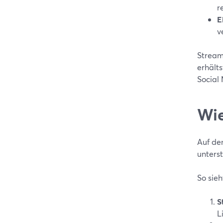
r
E
v
Stream
erhält
Social 
Wie
Auf de
unterst
So sieh
S
L