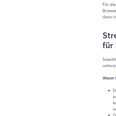
Für di
Browse
dann i
Str
für
Sowohl
unters
Wann S
D
a
k
n
D