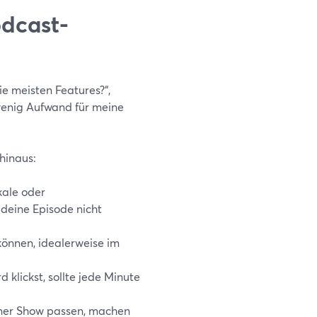
odcast-
ie meisten Features?“,
wenig Aufwand für meine
hinaus:
kale oder
eine Episode nicht
können, idealerweise im
 klickst, sollte jede Minute
iner Show passen, machen