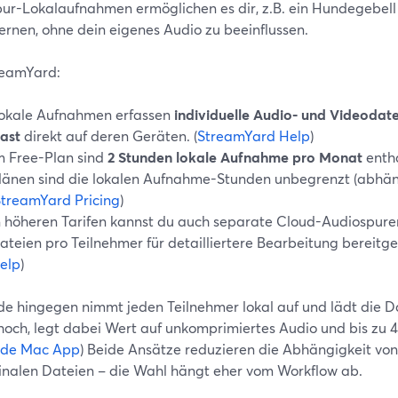
ur-Lokalaufnahmen ermöglichen es dir, z.B. ein Hundegebell 
ernen, ohne dein eigenes Audio zu beeinflussen.
reamYard:
okale Aufnahmen erfassen
individuelle Audio- und Videodate
ast
direkt auf deren Geräten. (
StreamYard Help
)
m Free-Plan sind
2 Stunden lokale Aufnahme pro Monat
entha
länen sind die lokalen Aufnahme-Stunden unbegrenzt (abhän
treamYard Pricing
)
n höheren Tarifen kannst du auch separate Cloud-Audiospuren
ateien pro Teilnehmer für detailliertere Bearbeitung bereitges
elp
)
de hingegen nimmt jeden Teilnehmer lokal auf und lädt die Da
hoch, legt dabei Wert auf unkomprimiertes Audio und bis zu 
side Mac App
) Beide Ansätze reduzieren die Abhängigkeit von 
finalen Dateien – die Wahl hängt eher vom Workflow ab.