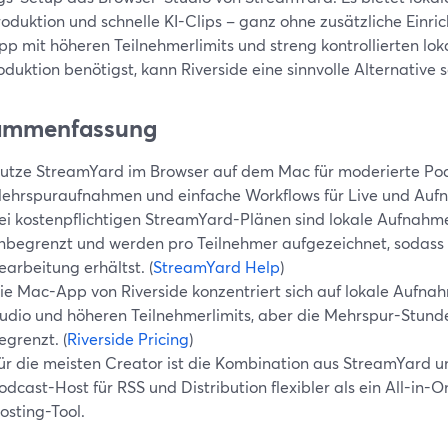
roduktion und schnelle KI-Clips – ganz ohne zusätzliche Einri
p mit höheren Teilnehmerlimits und streng kontrollierten lok
duktion benötigst, kann Riverside eine sinnvolle Alternative s
ammenfassung
utze StreamYard im Browser auf dem Mac für moderierte Pod
ehrspuraufnahmen und einfache Workflows für Live und Aufn
ei kostenpflichtigen StreamYard-Plänen sind lokale Aufnah
nbegrenzt und werden pro Teilnehmer aufgezeichnet, sodass 
earbeitung erhältst. (
StreamYard Help
)
ie Mac-App von Riverside konzentriert sich auf lokale Aufn
udio und höheren Teilnehmerlimits, aber die Mehrspur-Stunden
egrenzt. (
Riverside Pricing
)
ür die meisten Creator ist die Kombination aus StreamYard u
odcast-Host für RSS und Distribution flexibler als ein All-i
osting-Tool.