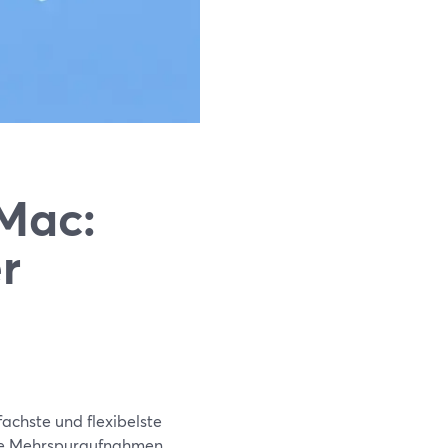
 Mac:
r
achste und flexibelste
ale Mehrspuraufnahmen,