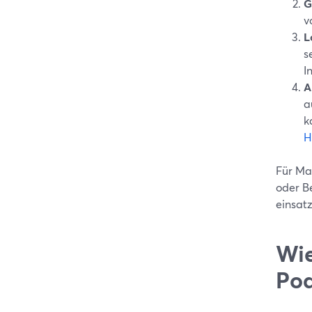
G
v
L
s
I
A
a
k
H
Für Ma
oder B
einsatz
Wie
Po