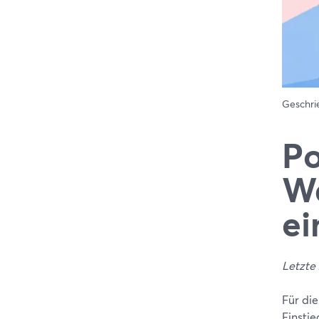
Geschr
Po
W
ei
Letzte 
Für di
Einsti