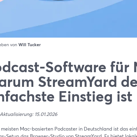
ieben von
Will Tucker
dcast-Software für
arum StreamYard de
nfachste Einstieg ist
Aktualisierung: 15.01.2026
e meisten Mac-basierten Podcaster in Deutschland ist das einf
egs-Setup das Browser-Studio von StreamYard. Es bietet lok