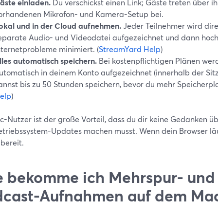
äste einladen.
Du verschickst einen Link; Gäste treten über i
orhandenen Mikrofon- und Kamera-Setup bei.
okal und in der Cloud aufnehmen.
Jeder Teilnehmer wird dire
eparate Audio- und Videodatei aufgezeichnet und dann hoc
nternetprobleme minimiert. (
StreamYard Help
)
lles automatisch speichern.
Bei kostenpflichtigen Plänen wer
utomatisch in deinem Konto aufgezeichnet (innerhalb der Sit
annst bis zu 50 Stunden speichern, bevor du mehr Speicherplat
elp
)
c-Nutzer ist der große Vorteil, dass du dir keine Gedanken ü
etriebssystem-Updates machen musst. Wenn dein Browser läuf
bereit.
 bekomme ich Mehrspur- und 
dcast-Aufnahmen auf dem Ma