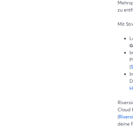
Mehrsp
zu entf
Mit St
L
G
I
P
(
S
I
D
H
Riversi
Cloud 
(
River
deine 