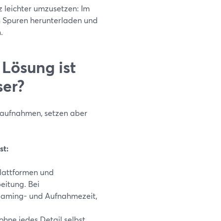
 leichter umzusetzen: Im
en Spuren herunterladen und
.
 Lösung ist
er?
raufnahmen, setzen aber
st:
lattformen und
eitung. Bei
treaming- und Aufnahmezeit,
ohne jedes Detail selbst