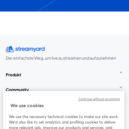
Der einfachste Weg, um live zu streamen und aufzunehmen
Produkt
Community
Continue without accepting
StreamYard für
We use cookies
We use the necessary technical cookies to make our site work.
Mitmachen
We'd also like to set analytics and profiling cookies to deliver
more relevant ads, improve our products and services, and