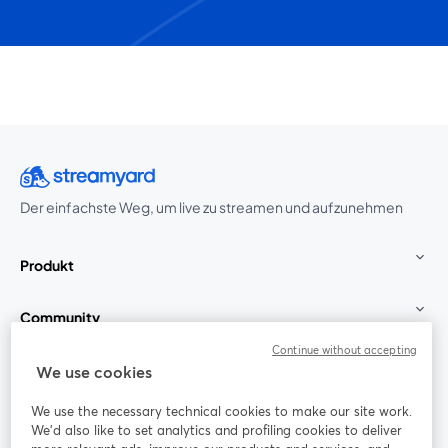
Der einfachste Weg, um live zu streamen und aufzunehmen
Produkt
Community
Continue without accepting
StreamYard für
We use cookies
We use the necessary technical cookies to make our site work.
Mitmachen
We'd also like to set analytics and profiling cookies to deliver