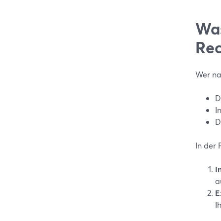
Was
Rec
Wer na
D
I
D
In der
I
a
E
I