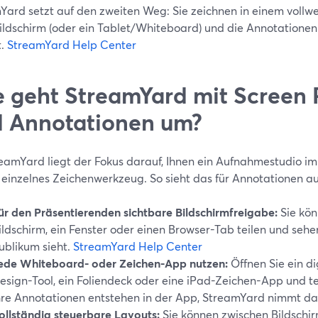
ard setzt auf den zweiten Weg: Sie zeichnen in einem vollwer
ildschirm (oder ein Tablet/Whiteboard) und die Annotationen s
t.
StreamYard Help Center
 geht StreamYard mit Screen
 Annotationen um?
reamYard liegt der Fokus darauf, Ihnen ein Aufnahmestudio im
n einzelnes Zeichenwerkzeug. So sieht das für Annotationen au
ür den Präsentierenden sichtbare Bildschirmfreigabe:
Sie kön
ildschirm, ein Fenster oder einen Browser-Tab teilen und sehe
ublikum sieht.
StreamYard Help Center
ede Whiteboard- oder Zeichen-App nutzen:
Öffnen Sie ein di
esign-Tool, ein Foliendeck oder eine iPad-Zeichen-App und tei
hre Annotationen entstehen in der App, StreamYard nimmt das
ollständig steuerbare Layouts:
Sie können zwischen Bildschir