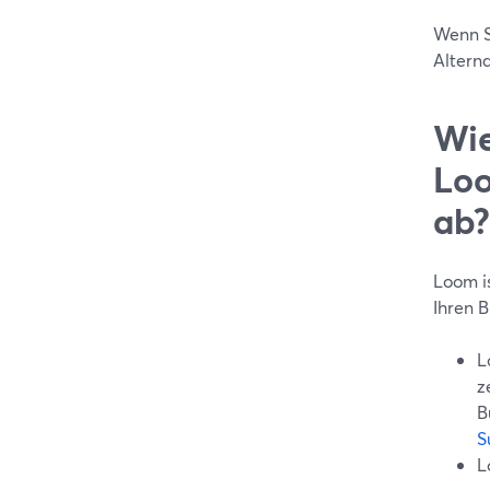
Wenn S
Altern
Wie
Loo
ab?
Loom is
Ihren B
L
z
B
S
L