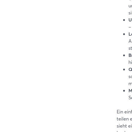
u
s
U
–
L
A
s
B
h
Q
s
m
M
S
Ein ei
teilen
sieht e