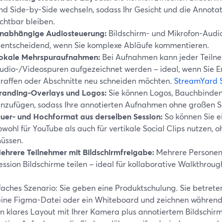
nd Side-by-Side wechseln, sodass Ihr Gesicht und die Annotati
ichtbar bleiben.
nabhängige Audiosteuerung:
Bildschirm- und Mikrofon-Audio
 entscheidend, wenn Sie komplexe Abläufe kommentieren.
okale Mehrspuraufnahmen:
Bei Aufnahmen kann jeder Teilne
udio-/Videospuren aufgezeichnet werden – ideal, wenn Sie E
traffen oder Abschnitte neu schneiden möchten.
StreamYard 
randing-Overlays und Logos:
Sie können Logos, Bauchbinden 
inzufügen, sodass Ihre annotierten Aufnahmen ohne großen Sc
uer- und Hochformat aus derselben Session:
So können Sie e
owohl für YouTube als auch für vertikale Social Clips nutzen,
üssen.
ehrere Teilnehmer mit Bildschirmfreigabe:
Mehrere Personen 
ession Bildschirme teilen – ideal für kollaborative Walkthro
nfaches Szenario: Sie geben eine Produktschulung. Sie betret
 eine Figma-Datei oder ein Whiteboard und zeichnen während 
in klares Layout mit Ihrer Kamera plus annotiertem Bildschirm