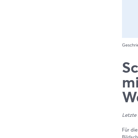
Geschr
Sc
mi
Wa
Letzte 
Für di
Bildsc