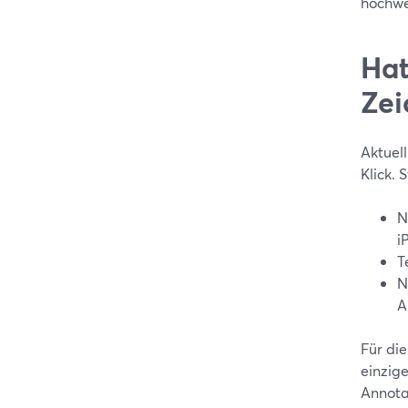
hochwe
Hat
Zei
Aktuell
Klick. 
N
i
T
N
A
Für die
einzig
Annota