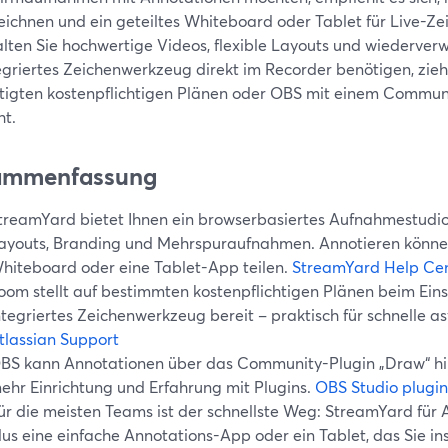
eichnen und ein geteiltes Whiteboard oder Tablet für Live-Z
alten Sie hochwertige Videos, flexible Layouts und wiederve
tegriertes Zeichenwerkzeug direkt im Recorder benötigen, zie
tigten kostenpflichtigen Plänen oder OBS mit einem Commun
ht.
ammenfassung
treamYard bietet Ihnen ein browserbasiertes Aufnahmestudio 
ayouts, Branding und Mehrspuraufnahmen. Annotieren können 
hiteboard oder eine Tablet-App teilen.
StreamYard Help Ce
oom stellt auf bestimmten kostenpflichtigen Plänen beim Ein
ntegriertes Zeichenwerkzeug bereit – praktisch für schnelle a
tlassian Support
BS kann Annotationen über das Community-Plugin „Draw“ hin
ehr Einrichtung und Erfahrung mit Plugins.
OBS Studio plugin
ür die meisten Teams ist der schnellste Weg: StreamYard für 
lus eine einfache Annotations-App oder ein Tablet, das Sie in