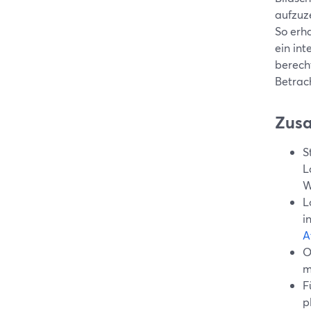
aufzuz
So erh
ein in
berech
Betrac
Zus
S
L
W
L
i
A
O
m
F
p