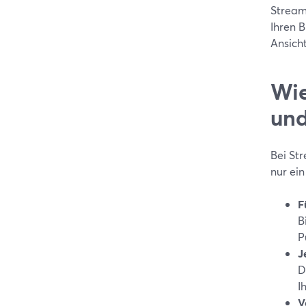
StreamY
Ihren B
Ansich
Wie
und
Bei St
nur ei
F
B
P
J
D
I
V