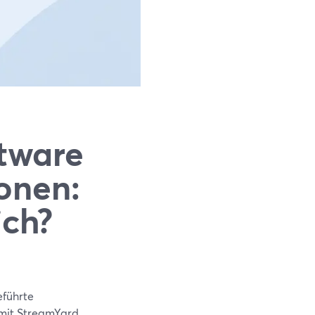
tware
onen:
ich?
eführte
 mit StreamYard