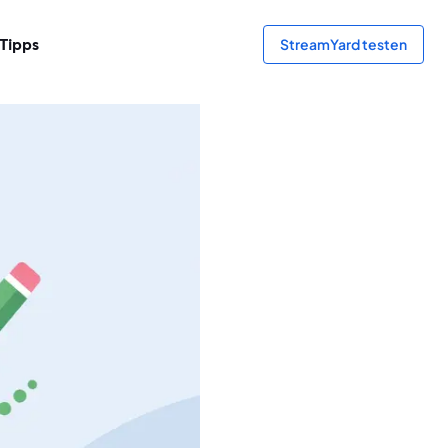
Tipps
StreamYard testen