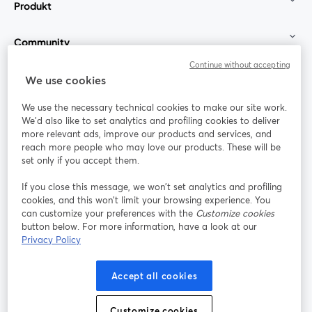
Produkt
Community
Continue without accepting
StreamYard für
We use cookies
We use the necessary technical cookies to make our site work.
Mitmachen
We'd also like to set analytics and profiling cookies to deliver
more relevant ads, improve our products and services, and
reach more people who may love our products. These will be
Webinar
Facebook
X (Twitter)
wird in einem neuen Tab geöffnet
wird in ei
set only if you accept them.
YouTube
Instagram
LinkedIn
wird in einem neuen Tab geöffnet
wird in einem neuen Tab geöffnet
wird in eine
If you close this message, we won’t set analytics and profiling
cookies, and this won’t limit your browsing experience. You
can customize your preferences with the
Customize cookies
button below. For more information, have a look at our
Privacy Policy
Nutzungsbedingungen
Plattformbedingungen
wird in einem neuen Tab geöffnet
wird in eine
Datenschutzrichtlinie
Cookie-Richtlinie
Accept all cookies
wird in einem neuen Tab geöffnet
wird in einem n
Cookie-Einstellungen
Hilfe-Center
Customize cookies