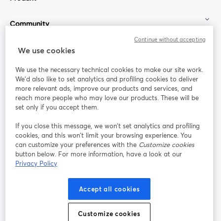
Community
Continue without accepting
StreamYard für
We use cookies
We use the necessary technical cookies to make our site work.
Mitmachen
We'd also like to set analytics and profiling cookies to deliver
more relevant ads, improve our products and services, and
reach more people who may love our products. These will be
Webinar
Facebook
X (Twitter)
wird in einem neuen Tab geöffnet
wird in ei
set only if you accept them.
YouTube
Instagram
LinkedIn
wird in einem neuen Tab geöffnet
wird in einem neuen Tab geöffnet
wird in eine
If you close this message, we won’t set analytics and profiling
cookies, and this won’t limit your browsing experience. You
can customize your preferences with the
Customize cookies
button below. For more information, have a look at our
Privacy Policy
Nutzungsbedingungen
Plattformbedingungen
wird in einem neuen Tab geöffnet
wird in eine
Datenschutzrichtlinie
Cookie-Richtlinie
Accept all cookies
wird in einem neuen Tab geöffnet
wird in einem n
Cookie-Einstellungen
Hilfe-Center
Customize cookies
wird in einem ne
Deutsch