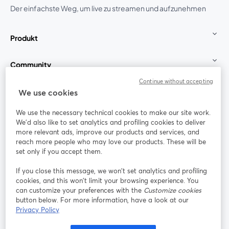
Der einfachste Weg, um live zu streamen und aufzunehmen
Produkt
Community
Continue without accepting
StreamYard für
We use cookies
We use the necessary technical cookies to make our site work.
Mitmachen
We'd also like to set analytics and profiling cookies to deliver
more relevant ads, improve our products and services, and
reach more people who may love our products. These will be
Webinar
Facebook
X (Twitter)
wird in einem neuen Tab geöffnet
wird in ei
set only if you accept them.
YouTube
Instagram
LinkedIn
wird in einem neuen Tab geöffnet
wird in einem neuen Tab geöffnet
wird in eine
If you close this message, we won’t set analytics and profiling
cookies, and this won’t limit your browsing experience. You
can customize your preferences with the
Customize cookies
button below. For more information, have a look at our
Privacy Policy
Nutzungsbedingungen
Plattformbedingungen
wird in einem neuen Tab geöffnet
wird in eine