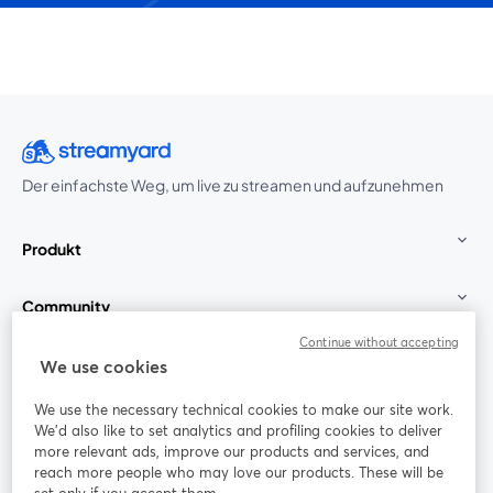
Der einfachste Weg, um live zu streamen und aufzunehmen
Produkt
Community
Continue without accepting
StreamYard für
We use cookies
We use the necessary technical cookies to make our site work.
Mitmachen
We'd also like to set analytics and profiling cookies to deliver
more relevant ads, improve our products and services, and
reach more people who may love our products. These will be
Webinar
Facebook
X (Twitter)
wird in einem neuen Tab geöffnet
wird in ei