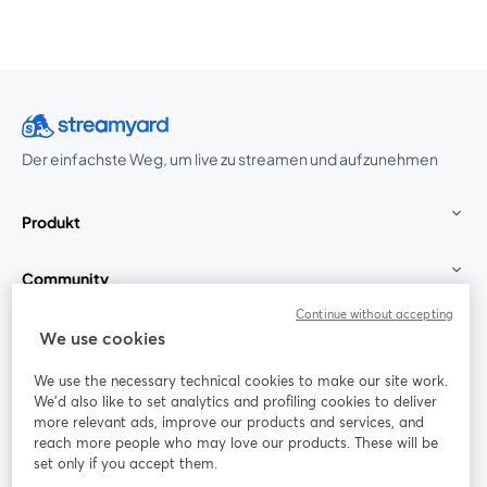
Der einfachste Weg, um live zu streamen und aufzunehmen
Produkt
Community
Continue without accepting
StreamYard für
We use cookies
We use the necessary technical cookies to make our site work.
Mitmachen
We'd also like to set analytics and profiling cookies to deliver
more relevant ads, improve our products and services, and
reach more people who may love our products. These will be
Webinar
Facebook
X (Twitter)
wird in einem neuen Tab geöffnet
wird in ei
set only if you accept them.
YouTube
Instagram
LinkedIn