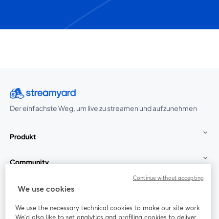
Der einfachste Weg, um live zu streamen und aufzunehmen
Produkt
Community
Continue without accepting
StreamYard für
We use cookies
We use the necessary technical cookies to make our site work.
Mitmachen
We'd also like to set analytics and profiling cookies to deliver