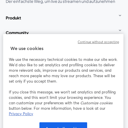
Der einfachste Weg, um live zu streamen und aufzunehmen
Produkt
Community
Continue without accepting
StreamYard für
We use cookies
We use the necessary technical cookies to make our site work.
Mitmachen
We'd also like to set analytics and profiling cookies to deliver
more relevant ads, improve our products and services, and
reach more people who may love our products. These will be
Webinar
Facebook
X (Twitter)
wird in einem neuen Tab geöffnet
wird in ei
set only if you accept them.
YouTube
Instagram
LinkedIn
wird in einem neuen Tab geöffnet
wird in einem neuen Tab geöffnet
wird in eine
If you close this message, we won’t set analytics and profiling
cookies, and this won’t limit your browsing experience. You
can customize your preferences with the
Customize cookies
button below. For more information, have a look at our
Privacy Policy
Nutzungsbedingungen
Plattformbedingungen
wird in einem neuen Tab geöffnet
wird in eine
Datenschutzrichtlinie
Cookie-Richtlinie