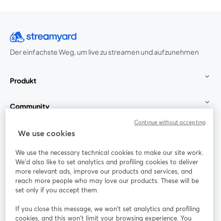
Der einfachste Weg, um live zu streamen und aufzunehmen
Produkt
Community
Continue without accepting
StreamYard für
We use cookies
We use the necessary technical cookies to make our site work.
Mitmachen
We'd also like to set analytics and profiling cookies to deliver
more relevant ads, improve our products and services, and
reach more people who may love our products. These will be
Webinar
Facebook
X (Twitter)
wird in einem neuen Tab geöffnet
wird in ei
set only if you accept them.
YouTube
Instagram
LinkedIn
wird in einem neuen Tab geöffnet
wird in einem neuen Tab geöffnet
wird in eine
If you close this message, we won’t set analytics and profiling
cookies, and this won’t limit your browsing experience. You