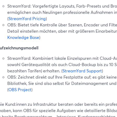
StreamYard: Vorgefertigte Layouts, Farb-Presets und B
ermöglichen auch Neulingen professionelle Aufnahmen in 
(
StreamYard Pricing
)
OBS: Bietet tiefe Kontrolle über Szenen, Encoder und Filte
Detail einstellen möchten, aber mit größerem Einarbeitu
Knowledge Base
)
ufzeichnungsmodell
StreamYard: Kombiniert lokale Einzelspuren mit Cloud-Au
sowohl Gerätequalität als auch Cloud-Backup bis zu 10 
bezahlten Tarifen) erhalten. (
StreamYard Support
)
OBS: Zeichnet direkt auf Ihre Festplatte auf; es gibt kein
Bibliothek, Sie sind also selbst für Dateimanagement und
(
OBS Project
)
e Kund:innen zu Infrastruktur beraten oder bereits ein profe
aben, kann OBS für spezielle Aufgaben wie detaillierte Bildsch
s breite Beratungsspektrum – Interviews, Kundengeschichten