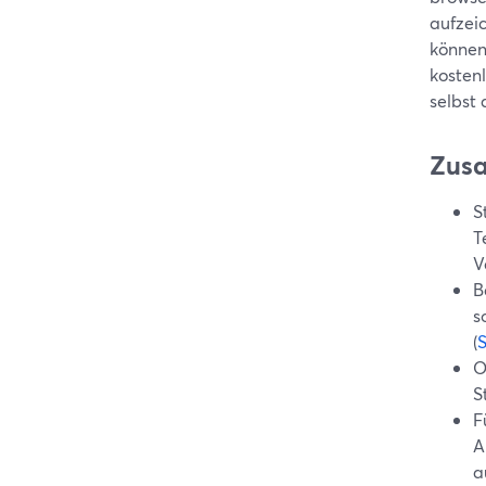
aufzeic
können
kostenl
selbst 
Zus
S
T
V
B
s
(
O
S
F
A
a