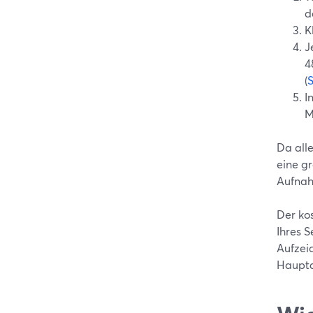
d
K
J
4
(
S
I
M
Da alle
eine g
Aufna
Der ko
Ihres S
Aufzei
Haupta