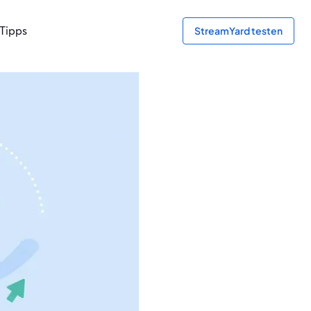
Tipps
StreamYard testen