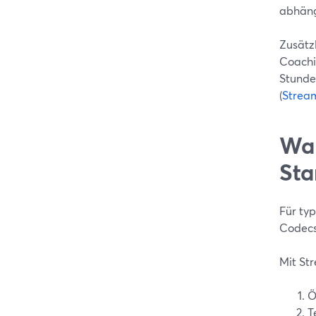
abhäng
Zusätz
Coachi
Stunde
(
Strea
War
Sta
Für typ
Codecs
Mit St
Ö
T