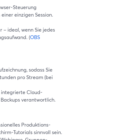
rowser-Steuerung
einer einzigen Session.
r – ideal, wenn Sie jedes
ngsaufwand. (
OBS
fzeichnung, sodass Sie
Stunden pro Stream (bei
e integrierte Cloud-
 Backups verantwortlich.
ssionelles Produktions-
irm-Tutorials sinnvoll sein.
, Webinare, Gruppen-