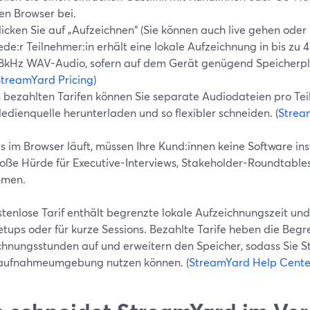
en Browser bei.
licken Sie auf „Aufzeichnen“ (Sie können auch live gehen oder 
ede:r Teilnehmer:in erhält eine lokale Aufzeichnung in bis z
8kHz WAV-Audio, sofern auf dem Gerät genügend Speicherpla
treamYard Pricing
)
n bezahlten Tarifen können Sie separate Audiodateien pro Tei
edienquelle herunterladen und so flexibler schneiden. (
Strea
s im Browser läuft, müssen Ihre Kund:innen keine Software inst
roße Hürde für Executive-Interviews, Stakeholder-Roundtables
hmen.
stenlose Tarif enthält begrenzte lokale Aufzeichnungszeit und
etups oder für kurze Sessions. Bezahlte Tarife heben die Beg
chnungsstunden auf und erweitern den Speicher, sodass Sie S
ufnahmeumgebung nutzen können. (
StreamYard Help Cente