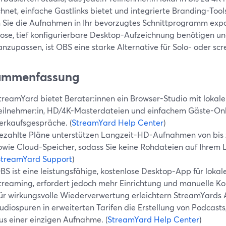
hnet, einfache Gastlinks bietet und integrierte Branding-Tools
 Sie die Aufnahmen in Ihr bevorzugtes Schnittprogramm expo
ose, tief konfigurierbare Desktop-Aufzeichnung benötigen und
anzupassen, ist OBS eine starke Alternative für Solo- oder s
ammenfassung
treamYard bietet Berater:innen ein Browser-Studio mit lokale
eilnehmer:in, HD/4K-Masterdateien und einfachem Gäste-Onb
erkaufsgespräche. (
StreamYard Help Center
)
ezahlte Pläne unterstützen Langzeit-HD-Aufnahmen von bis 
owie Cloud-Speicher, sodass Sie keine Rohdateien auf Ihrem 
StreamYard Support
)
BS ist eine leistungsfähige, kostenlose Desktop-App für lok
treaming, erfordert jedoch mehr Einrichtung und manuelle Kon
ür wirkungsvolle Wiederverwertung erleichtern StreamYards 
udiospuren in erweiterten Tarifen die Erstellung von Podcasts
us einer einzigen Aufnahme. (
StreamYard Help Center
)