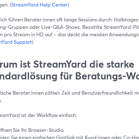
en. (
StreamYard Help Center
)
lich führen Berater:innen oft lange Sessions durch: Halbtag
ng-Gruppen oder Live-Q&A-Shows. Bezahlte StreamYard-Plän
n pro Stream in HD auf – das deckt die meisten Anwendungsf
mYard Support
)
um ist StreamYard die starke
ndardlösung für Beratungs-Wo
ische Berater:innen zählen Zeit und Benutzerfreundlichkeit m
.
reamYard ist der Workflow einfach:
ffnen Sie Ihr Browser-Studio.
eilen Sie einen einfachen Gastlink mit Kund:innen oder Co-Host