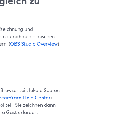
gleich zu
ufzeichnung und
hirmaufnahmen – mischen
rn. (
OBS Studio Overview
)
rowser teil; lokale Spuren
reamYard Help Center
)
 teil; Sie zeichnen dann
pro Gast erfordert