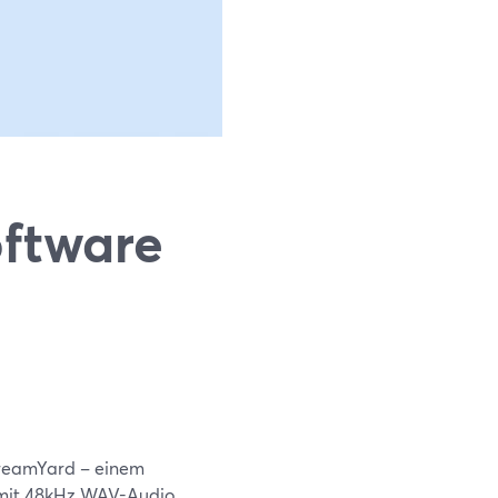
ftware
StreamYard – einem
4K mit 48kHz WAV-Audio