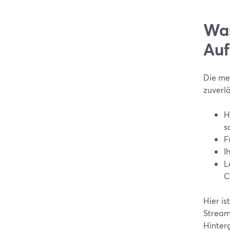
Was
Auf
Die me
zuverl
H
s
F
I
L
C
Hier is
Stream
Hinterg