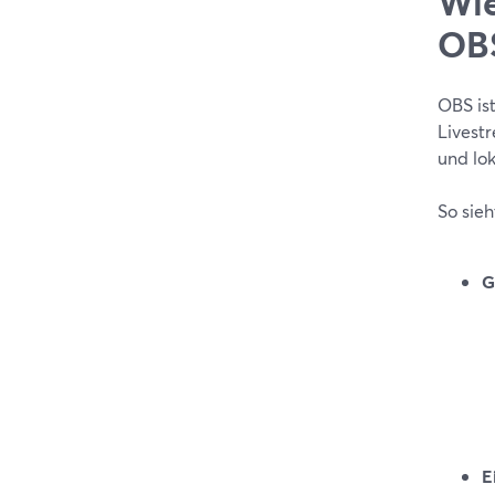
Wie
OBS
OBS is
Livest
und lok
So sieh
G
E