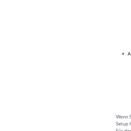
A
Wenn Si
Setup h
Für da