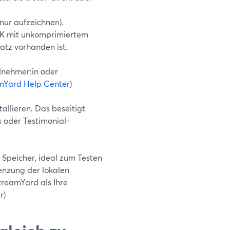
nur aufzeichnen).
u 4K mit unkomprimiertem
tz vorhanden ist.
lnehmer:in oder
mYard Help Center
)
allieren. Das beseitigt
 oder Testimonial-
 Speicher, ideal zum Testen
renzung der lokalen
treamYard als Ihre
r
)